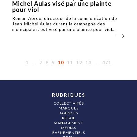
Michel Aulas visé par une plainte
pour viol
Roman Abreu, directeur de la communication de
Jean-Michel Aulas durant la campagne des
municipales, est visé par une plainte pour viol
déposée par une ancienne membre de l'équipe de
campagne. Trois élus de la Métropole ont été mis
en retrait.
1
...
7
8
9
10
11
12
13
...
471
RUBRIQUES
COLLECTIVITÉS
MARQUES
AGENCES
RETAIL
MANAGEMENT
MÉDIAS
ÉVÉNEMENTIELS