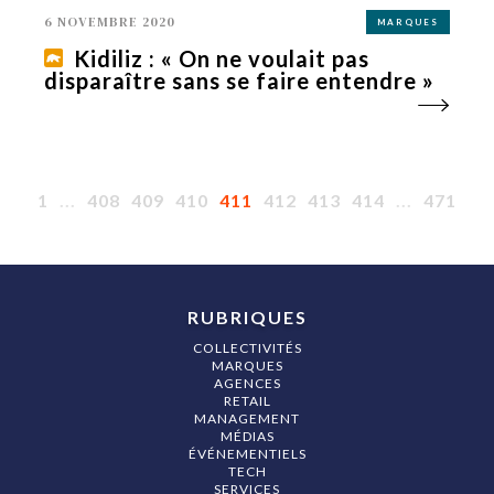
6 NOVEMBRE 2020
MARQUES
Kidiliz : « On ne voulait pas
disparaître sans se faire entendre »
1
...
408
409
410
411
412
413
414
...
471
RUBRIQUES
COLLECTIVITÉS
MARQUES
AGENCES
RETAIL
MANAGEMENT
MÉDIAS
ÉVÉNEMENTIELS
TECH
SERVICES