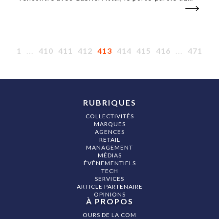
gouvernement. L’objectif : aborder le sujet de la
crise sanitaire pour tenter de sensibiliser les
jeunes abonnés.
1
...
410
411
412
413
414
415
416
...
471
RUBRIQUES
COLLECTIVITÉS
MARQUES
AGENCES
RETAIL
MANAGEMENT
MÉDIAS
ÉVÉNEMENTIELS
TECH
SERVICES
ARTICLE PARTENAIRE
OPINIONS
À PROPOS
OURS DE LA COM