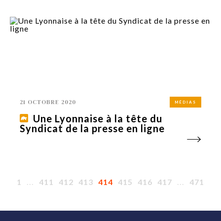
21 OCTOBRE 2020
MÉDIAS
Une Lyonnaise à la tête du
Syndicat de la presse en ligne
1
...
411
412
413
414
415
416
417
...
471