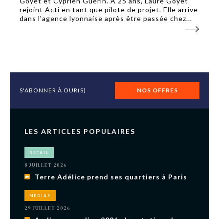
Goyet et Cyprien Guérin. À 25 ans, Laure Goyet
rejoint Acti en tant que pilote de projet. Elle arrive
dans l'agence lyonnaise après être passée chez...
S'ABONNER À OUR(S)
NOS OFFRES
LES ARTICLES POPULAIRES
RETAIL
8 JUILLET 2026
Terre Adélice prend ses quartiers à Paris
MÉDIAS
29 JUILLET 2026