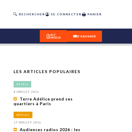
RECHERCHER
SE CONNECTER
PANIER
KIT
S'ABONNER
MÉDIA
LES ARTICLES POPULAIRES
DÉCOUVREZ
RETAIL
OUR(S) #25 - ÉTÉ 2026
8 JUILLET 2026
Terre Adélice prend ses
quartiers à Paris
IVITÉS
isme
MÉDIAS
 en
29 JUILLET 2026
toriété,
Audiences radios 2026 : les