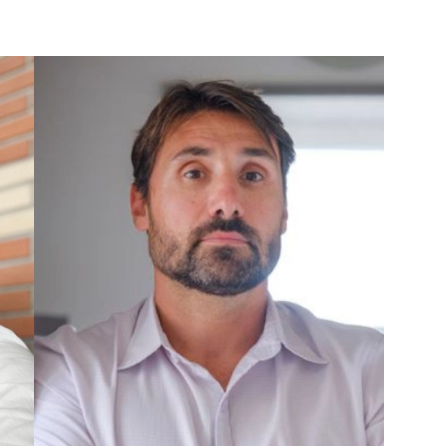
PUBLIÉ LE
30 JUILLET 2026
Loire Tourisme a lancé une de
Amandine Burret
saison autour de son concept a
rejoint Sainte-Foy-
la déconnexion, en digital et au
lès-Lyon
Alexandra Thizy, sa responsabl
marketing et communication, re
la campagne.