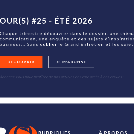
OUR(S) #25 - ÉTÉ 2026
Chaque trimestre découvrez dans le dossier, une théma
communication, une enquête et des sujets d'inspiratio
business... Sans oublier le Grand Entretien et les su
DÉCOUVRIR
JE M'ABONNE
Abonnez-vous pour profiter de nos articles et avoir accès à nos revues !
RUBRIQUES
À PROPOS