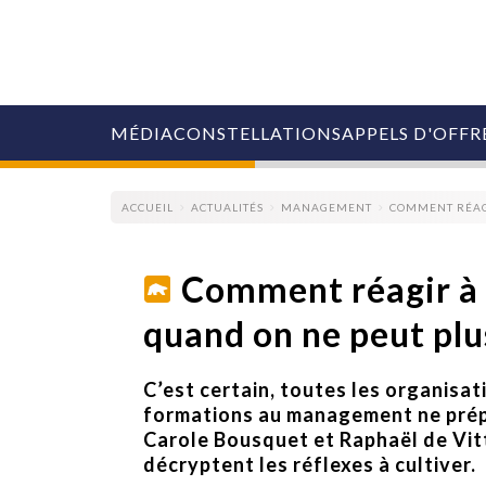
MÉDIA
CONSTELLATIONS
APPELS D'OFFR
ACCUEIL
ACTUALITÉS
MANAGEMENT
COMMENT RÉAGI
Comment réagir à 
quand on ne peut plus
COLLECTIVITÉS
MARQUES
AGENCES
C’est certain, toutes les organisat
RETAIL
formations au management ne prépar
MÉDIAS
Carole Bousquet et Raphaël de Vitt
MANAGEMENT
décryptent les réflexes à cultiver.
ÉVÉNEMENTIELS