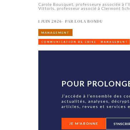
Carole Bousquet, professeure associée à l'
Vittoris, professeur associé à Clermont Sch
1 JUIN 2026
-
PAR
LOLA BONDU
MANAGEMENT
COMMUNICATION DE CRISE
MANAGEMENT
POUR PROLONGE
J'accède à l'ensemble des co
actualités, analyses, décryp
articles, revues et services e
JE M'ABONNE
S'INSCRI