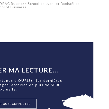
IDRAC Business School de Lyon, et Raphaël de
ool of Business.
R MA LECTURE...
ntenus d'OUR(S) : les dernières
tages, archives de plus de 5000
xclusifs.
RE OU SE CONNECTER