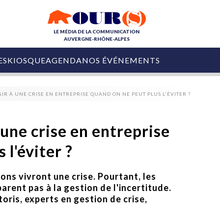
LE MÉDIA DE LA COMMUNICATION
AUVERGNE-RHÔNE-ALPES
ES
KIOSQUE
AGENDA
NOS ÉVÉNEMENTS
OURS DE LA COM
R À UNE CRISE EN ENTREPRISE QUAND ON NE PEUT PLUS L'ÉVITER ?
COLLECTIVITÉS
OURS DE L'ÉVÉNEMENTIEL
PUBLIÉ LE
31 JUILLET 2026
De Courchevel à
une crise en entreprise
Nice : Denis Zanon
OURS DU DIGITAL
est décédé
 l'éviter ?
LES RENDEZ-VOUS MÉDIA
COLLECTIVITÉS
PUBLIÉ LE
31 JUILLET 2026
INFLUENCE IA
Ardèche
ions vivront une crise. Pourtant, les
29 JUILLET 2026
COLLECT
Tourisme lance
ent pas à la gestion de l'incertitude.
[Debrief] Loire Tour
Ardèche Trip
mise sur la déconnexion
oris, experts en gestion de crise,
Planner
digital
Afin de pallier son déficit de no
COLLECTIVITÉS