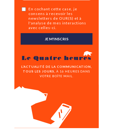
En cochant cette case, je
consens à recevoir les
newsletters de OUR(S) et à
l'analyse de mes interactions
avec celles-ci.
JE M'INSCRIS
Le Quatre heures
L’ACTUALITÉ DE LA COMMUNICATION,
TOUS LES JOURS,
À 16 HEURES DANS
VOTRE BOÎTE MAIL.