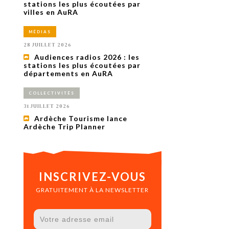
uxième
stations les plus écoutées par
utour de
villes en AuRA
 cinéma.
e
MÉDIAS
vient sur
ACHETER LE NUMÉRO
28 JUILLET 2026
M’ABONNER À OURSCOM PENDANT
Audiences radios 2026 : les
1 AN
stations les plus écoutées par
départements en AuRA
COLLECTIVITÉS
31 JUILLET 2026
Ardèche Tourisme lance
Ardèche Trip Planner
INSCRIVEZ-VOUS
GRATUITEMENT À LA NEWSLETTER