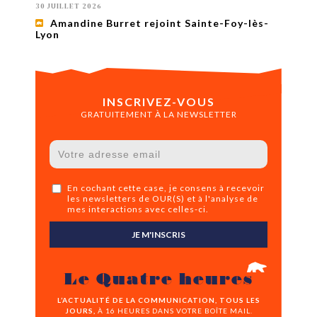
30 JUILLET 2026
Amandine Burret rejoint Sainte-Foy-lès-
Lyon
INSCRIVEZ-VOUS
GRATUITEMENT À LA NEWSLETTER
En cochant cette case, je consens à recevoir
les newsletters de OUR(S) et à l'analyse de
mes interactions avec celles-ci.
JE M'INSCRIS
Le Quatre heures
L’ACTUALITÉ DE LA COMMUNICATION, TOUS LES
JOURS,
À 16 HEURES DANS VOTRE BOÎTE MAIL.