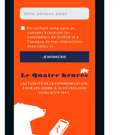
En cochant cette case, je
consens à recevoir les
newsletters de OUR(S) et à
l'analyse de mes interactions
avec celles-ci.
JE M'INSCRIS
Le Quatre heures
L’ACTUALITÉ DE LA COMMUNICATION,
TOUS LES JOURS,
À 16 HEURES DANS
VOTRE BOÎTE MAIL.