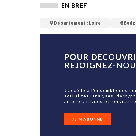
TECH
EN BREF
SERVICES
OPINIONS
LA REVUE
Département :
Loire
Budg
ARTICLE
PARTENAIRE
POUR DÉCOUVRI
REJOIGNEZ-NOUS
J'accède à l'ensemble des co
actualités, analyses, décryp
articles, revues et services e
JE M'ABONNE