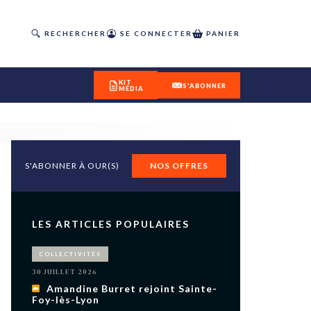
RECHERCHER
SE CONNECTER
PANIER
KIT
S'ABONNER
MÉDIA
S'ABONNER À OUR(S)
NOS OFFRES
DÉCOUVREZ
OUR(S) #25 - ÉTÉ 2026
LES ARTICLES POPULAIRES
IVITÉS
COLLECTIVITÉS
isme
30 JUILLET 2026
 en
Amandine Burret rejoint Sainte-
Foy-lès-Lyon
toriété,