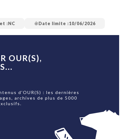
PUBLIÉ LE
30 JUILLET 2026
Loire Tourisme a lancé une de
Amandine Burret
saison autour de son concept a
rejoint Sainte-Foy-
la déconnexion, en digital et au
lès-Lyon
Alexandra Thizy, sa responsabl
marketing et communication, re
et :
NC
Date limite :
10/06/2026
la campagne.
R OUR(S),
...
ntenus d'OUR(S) : les dernières
tages, archives de plus de 5000
xclusifs.