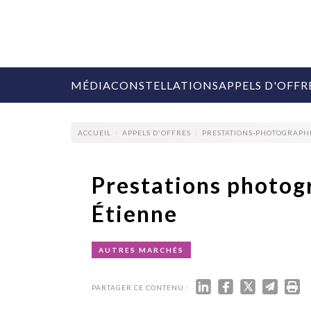
MÉDIA
CONSTELLATIONS
APPELS D'OFFR
ACCUEIL
APPELS D'OFFRES
PRESTATIONS-PHOTOGRAPHI
Prestations photog
Étienne
COLLECTIVITÉS
MARQUES
AGENCES
AUTRES MARCHÉS
RETAIL
MÉDIAS
MANAGEMENT
PARTAGER CE CONTENU :
ÉVÉNEMENTIELS