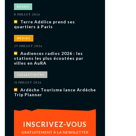
uxième
utour de
RETAIL
 cinéma.
8 JUILLET 2026
e
vient sur
Terre Adélice prend ses
ACHETER LE NUMÉRO
quartiers à Paris
M’ABONNER À OURSCOM PENDANT
1 AN
MÉDIAS
29 JUILLET 2026
Audiences radios 2026 : les
stations les plus écoutées par
villes en AuRA
COLLECTIVITÉS
31 JUILLET 2026
Ardèche Tourisme lance Ardèche
Trip Planner
INSCRIVEZ-VOUS
GRATUITEMENT À LA NEWSLETTER