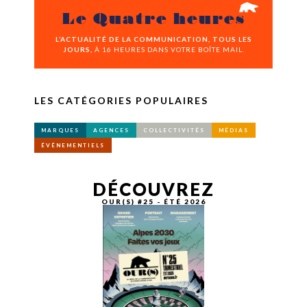
Le Quatre heures
L’ACTUALITÉ DE LA COMMUNICATION, TOUS LES
JOURS,
À 16 HEURES DANS VOTRE BOÎTE MAIL.
LES CATÉGORIES POPULAIRES
MARQUES
AGENCES
COLLECTIVITÉS
MÉDIAS
ÉVÉNEMENTIELS
DÉCOUVREZ
OUR(S) #25 - ÉTÉ 2026