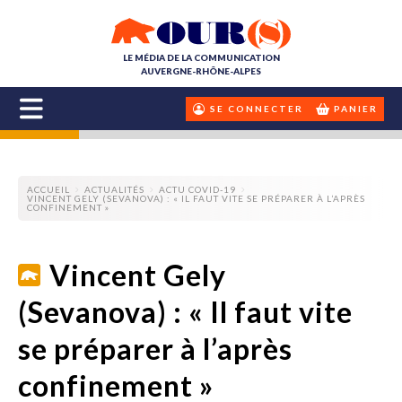
LE MÉDIA DE LA COMMUNICATION
AUVERGNE-RHÔNE-ALPES
SE CONNECTER
PANIER
ACCUEIL
ACTUALITÉS
ACTU COVID-19
VINCENT GELY (SEVANOVA) : « IL FAUT VITE SE PRÉPARER À L’APRÈS
CONFINEMENT »
Vincent Gely
(Sevanova) : « Il faut vite
se préparer à l’après
confinement »