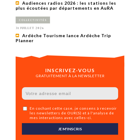
Audiences radios 2026 : les stations les
plus écoutées par départements en AuRA
COLLECTIVITÉS
31 JUILLET 2026
Ardèche Tourisme lance Ardèche Trip
Planner
INSCRIVEZ-VOUS
GRATUITEMENT À LA NEWSLETTER
En cochant cette case, je consens à recevoir
les newsletters de OUR(S) et à l'analyse de
mes interactions avec celles-ci.
JE M'INSCRIS