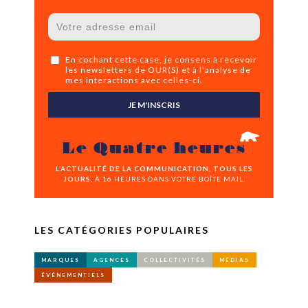
En cochant cette case, je consens à recevoir
les newsletters de OUR(S) et à l'analyse de
mes interactions avec celles-ci.
JE M'INSCRIS
Le Quatre heures
L’ACTUALITÉ DE LA COMMUNICATION, TOUS LES
JOURS,
À 16 HEURES DANS VOTRE BOÎTE MAIL.
LES CATÉGORIES POPULAIRES
MARQUES
AGENCES
COLLECTIVITÉS
MÉDIAS
ÉVÉNEMENTIELS