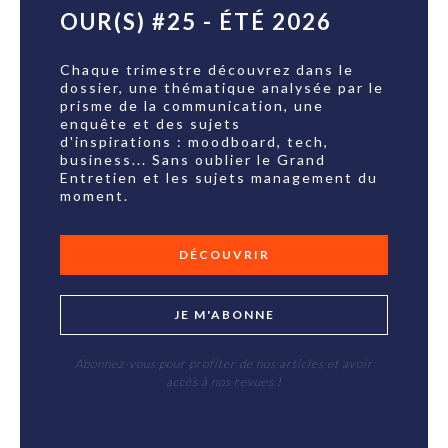
OUR(S) #25 - ÉTÉ 2026
Chaque trimestre découvrez dans le
dossier, une thématique analysée par le
prisme de la communication, une
enquête et des sujets
d'inspirations : moodboard, tech,
business... Sans oublier le Grand
Entretien et les sujets management du
moment.
DÉCOUVRIR
JE M'ABONNE
Abonnez-vous pour profiter de nos articles et avoir
accès à nos revues !