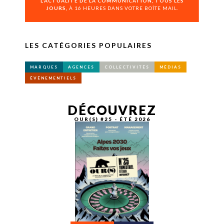
L’ACTUALITÉ DE LA COMMUNICATION, TOUS LES
JOURS,
À 16 HEURES DANS VOTRE BOÎTE MAIL.
LES CATÉGORIES POPULAIRES
MARQUES
AGENCES
COLLECTIVITÉS
MÉDIAS
ÉVÉNEMENTIELS
DÉCOUVREZ
OUR(S) #25 - ÉTÉ 2026