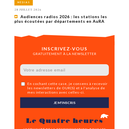
MÉDIAS
28 JUILLET 2026
Audiences radios 2026 : les stations les
plus écoutées par départements en AuRA
INSCRIVEZ-VOUS
GRATUITEMENT À LA NEWSLETTER
En cochant cette case, je consens à recevoir
les newsletters de OUR(S) et à l'analyse de
mes interactions avec celles-ci.
JE M'INSCRIS
Le Quatre heures