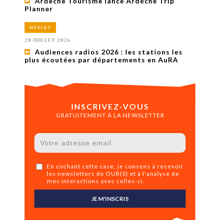
Ardèche Tourisme lance Ardèche Trip
Planner
MÉDIAS
28 JUILLET 2026
Audiences radios 2026 : les stations les
plus écoutées par départements en AuRA
INSCRIVEZ-VOUS
GRATUITEMENT À LA NEWSLETTER
En cochant cette case, je consens à recevoir
les newsletters de OUR(S) et à l'analyse de
mes interactions avec celles-ci.
JE M'INSCRIS