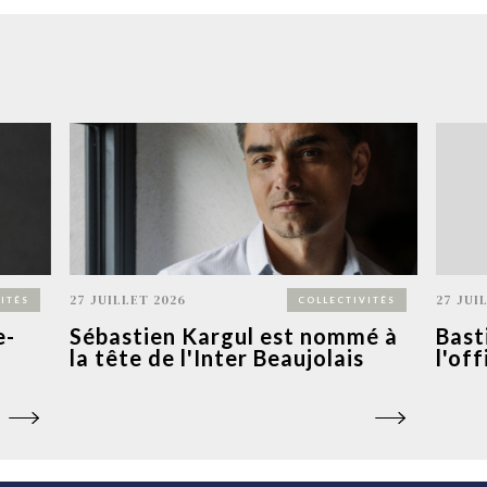
27 JUILLET 2026
27 JUI
ITÉS
COLLECTIVITÉS
e-
Sébastien Kargul est nommé à
Bast
la tête de l'Inter Beaujolais
l'of