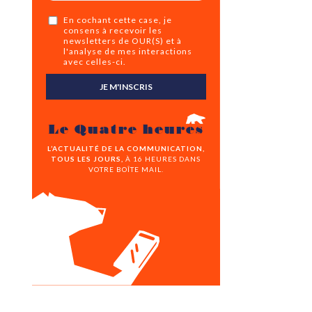
En cochant cette case, je
consens à recevoir les
newsletters de OUR(S) et à
l'analyse de mes interactions
avec celles-ci.
JE M'INSCRIS
Le Quatre heures
L’ACTUALITÉ DE LA COMMUNICATION,
TOUS LES JOURS,
À 16 HEURES DANS
VOTRE BOÎTE MAIL.