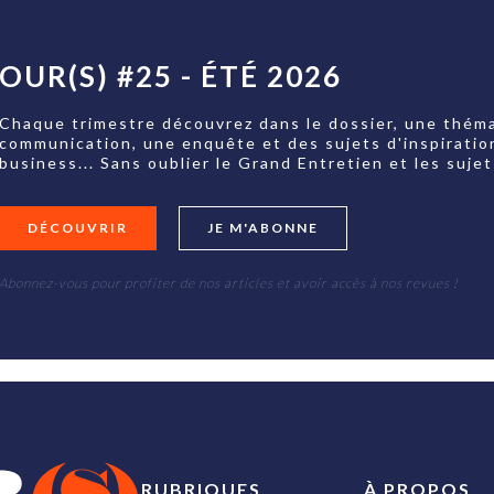
OUR(S) #25 - ÉTÉ 2026
Chaque trimestre découvrez dans le dossier, une théma
communication, une enquête et des sujets d'inspiratio
business... Sans oublier le Grand Entretien et les su
DÉCOUVRIR
JE M'ABONNE
Abonnez-vous pour profiter de nos articles et avoir accès à nos revues !
RUBRIQUES
À PROPOS