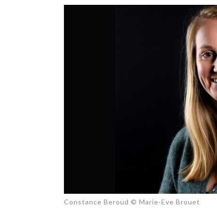
TECH
SERVICES
OPINIONS
LA REVUE
ARTICLE
PARTENAIRE
Constance Beroud © Marie-Eve Brouet