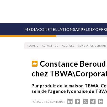
MÉDIA
CONSTELLATIONS
APPELS D'OFFR
ACCUEIL
ACTUALITÉS
AGENCES
CONSTANCE BEROUD 
Constance Beroud 
chez TBWA\Corpora
COLLECTIVITÉS
MARQUES
AGENCES
Pur produit de la maison TBWA, Co
RETAIL
sein de l'agence lyonnaise de TB
MÉDIAS
MANAGEMENT
PARTAGER CE CONTENU :
ÉVÉNEMENTIELS