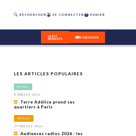
RECHERCHER
SE CONNECTER
PANIER
KIT
S'ABONNER
MÉDIA
LES ARTICLES POPULAIRES
DÉCOUVREZ
RETAIL
OUR(S) #25 - ÉTÉ 2026
8 JUILLET 2026
Terre Adélice prend ses
quartiers à Paris
IVITÉS
isme
MÉDIAS
 en
29 JUILLET 2026
toriété,
Audiences radios 2026 : les