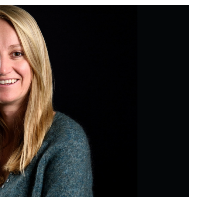
PUBLIÉ LE
30 JUILLET 2026
Loire Tourisme a lancé une de
Amandine Burret
saison autour de son concept a
rejoint Sainte-Foy-
la déconnexion, en digital et au
lès-Lyon
Alexandra Thizy, sa responsabl
marketing et communication, re
la campagne.