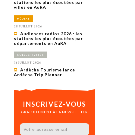
uxième
stations les plus écoutées par
utour de
villes en AuRA
 cinéma.
e
MÉDIAS
vient sur
ACHETER LE NUMÉRO
28 JUILLET 2026
M’ABONNER À OURSCOM PENDANT
Audiences radios 2026 : les
1 AN
stations les plus écoutées par
départements en AuRA
COLLECTIVITÉS
31 JUILLET 2026
Ardèche Tourisme lance
Ardèche Trip Planner
INSCRIVEZ-VOUS
GRATUITEMENT À LA NEWSLETTER