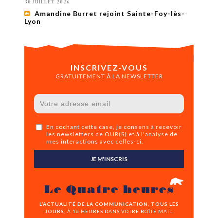
30 JUILLET 2026
Amandine Burret rejoint Sainte-Foy-lès-
Lyon
INSCRIVEZ-VOUS
GRATUITEMENT À LA NEWSLETTER
En cochant cette case, je consens à recevoir
les newsletters de OUR(S) et à l'analyse de
mes interactions avec celles-ci.
JE M'INSCRIS
Le Quatre heures
L’ACTUALITÉ DE LA COMMUNICATION, TOUS LES
JOURS,
À 16 HEURES DANS VOTRE BOÎTE MAIL.