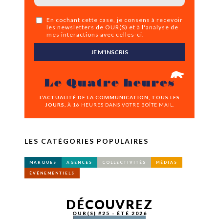
En cochant cette case, je consens à recevoir
les newsletters de OUR(S) et à l'analyse de
mes interactions avec celles-ci.
JE M'INSCRIS
Le Quatre heures
L’ACTUALITÉ DE LA COMMUNICATION, TOUS LES
JOURS,
À 16 HEURES DANS VOTRE BOÎTE MAIL.
LES CATÉGORIES POPULAIRES
MARQUES
AGENCES
COLLECTIVITÉS
MÉDIAS
ÉVÉNEMENTIELS
DÉCOUVREZ
OUR(S) #25 - ÉTÉ 2026