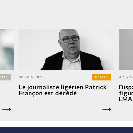
30 JUIN 2026
4 MARS
ITÉS
MÉDIAS
Le journaliste ligérien Patrick
Disp
Françon est décédé
figu
LMA 