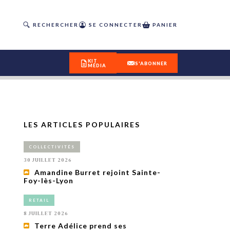
RECHERCHER
SE CONNECTER
PANIER
KIT
S'ABONNER
MÉDIA
LES ARTICLES POPULAIRES
DÉCOUVREZ
COLLECTIVITÉS
OUR(S) #25 - ÉTÉ 2026
30 JUILLET 2026
Amandine Burret rejoint Sainte-
Foy-lès-Lyon
IVITÉS
isme
RETAIL
 en
8 JUILLET 2026
toriété,
Terre Adélice prend ses