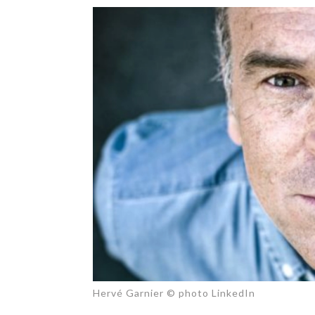
TECH
SERVICES
OPINIONS
LA REVUE
ARTICLE
PARTENAIRE
Hervé Garnier © photo LinkedIn