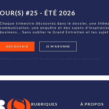
OUR(S) #25 - ÉTÉ 2026
Chaque trimestre découvrez dans le dossier, une théma
communication, une enquête et des sujets d'inspiratio
business... Sans oublier le Grand Entretien et les su
DÉCOUVRIR
JE M'ABONNE
Abonnez-vous pour profiter de nos articles et avoir accès à nos revues !
RUBRIQUES
À PROPOS