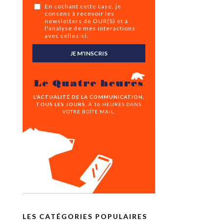
En cochant cette case, je
consens à recevoir les
newsletters de OUR(S) et à
l'analyse de mes interactions
avec celles-ci.
JE M'INSCRIS
Le Quatre heures
L’ACTUALITÉ DE LA COMMUNICATION,
TOUS LES JOURS,
À 16 HEURES DANS
VOTRE BOÎTE MAIL.
LES CATÉGORIES POPULAIRES