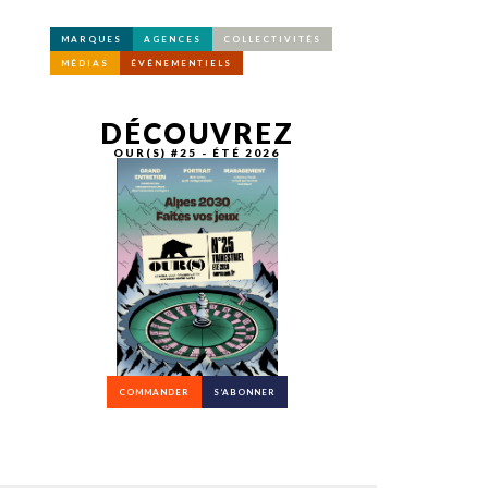
MARQUES
AGENCES
COLLECTIVITÉS
MÉDIAS
ÉVÉNEMENTIELS
DÉCOUVREZ
OUR(S) #25 - ÉTÉ 2026
COMMANDER
S’ABONNER