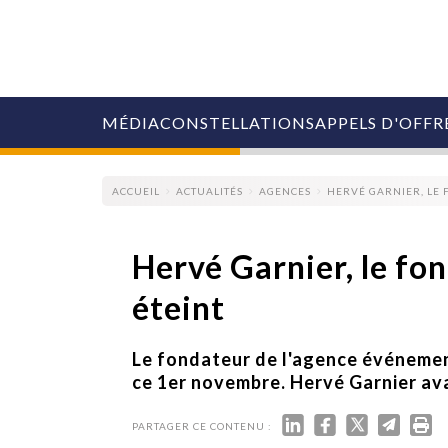
MÉDIA
CONSTELLATIONS
APPELS D'OFFR
ACCUEIL
ACTUALITÉS
AGENCES
HERVÉ GARNIER, LE F
Hervé Garnier, le fon
éteint
COLLECTIVITÉS
MARQUES
AGENCES
Le fondateur de l'agence événemen
RETAIL
ce 1er novembre. Hervé Garnier ava
MÉDIAS
MANAGEMENT
PARTAGER CE CONTENU :
ÉVÉNEMENTIELS