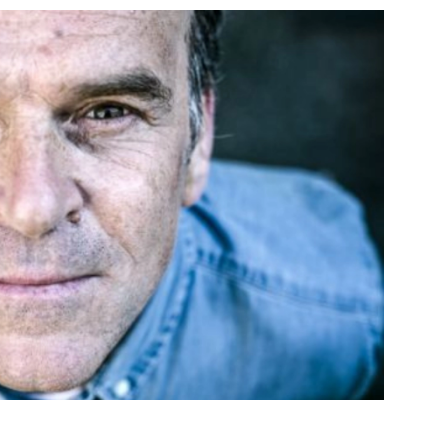
PUBLIÉ LE
30 JUILLET 2026
Loire Tourisme a lancé une de
Amandine Burret
saison autour de son concept a
rejoint Sainte-Foy-
la déconnexion, en digital et au
lès-Lyon
Alexandra Thizy, sa responsabl
marketing et communication, re
la campagne.