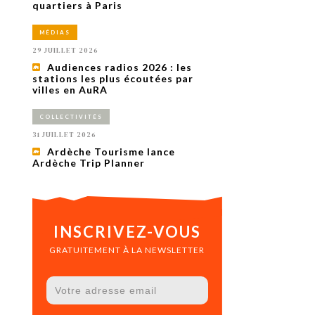
uxième
quartiers à Paris
utour de
 cinéma.
MÉDIAS
e
vient sur
29 JUILLET 2026
ACHETER LE NUMÉRO
Audiences radios 2026 : les
M’ABONNER À OURSCOM PENDANT
stations les plus écoutées par
1 AN
villes en AuRA
COLLECTIVITÉS
31 JUILLET 2026
Ardèche Tourisme lance
Ardèche Trip Planner
INSCRIVEZ-VOUS
GRATUITEMENT À LA NEWSLETTER