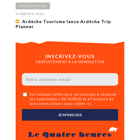
COLLECTIVITÉS
31 JUILLET 2026
Ardèche Tourisme lance Ardèche Trip
Planner
INSCRIVEZ-VOUS
GRATUITEMENT À LA NEWSLETTER
En cochant cette case, je consens à recevoir
les newsletters de OUR(S) et à l'analyse de
mes interactions avec celles-ci.
JE M'INSCRIS
Le Quatre heures