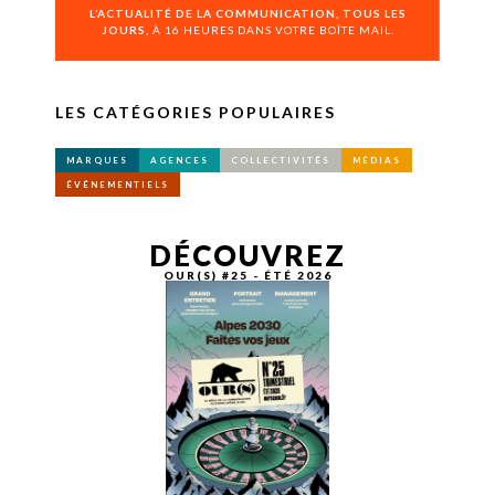
L’ACTUALITÉ DE LA COMMUNICATION, TOUS LES
JOURS,
À 16 HEURES DANS VOTRE BOÎTE MAIL.
LES CATÉGORIES POPULAIRES
MARQUES
AGENCES
COLLECTIVITÉS
MÉDIAS
ÉVÉNEMENTIELS
DÉCOUVREZ
OUR(S) #25 - ÉTÉ 2026