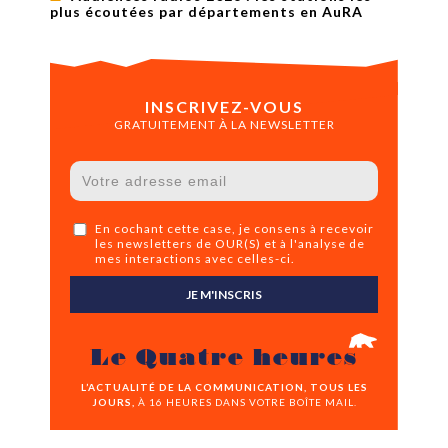
plus écoutées par départements en AuRA
INSCRIVEZ-VOUS
GRATUITEMENT À LA NEWSLETTER
En cochant cette case, je consens à recevoir
les newsletters de OUR(S) et à l'analyse de
mes interactions avec celles-ci.
JE M'INSCRIS
Le Quatre heures
L’ACTUALITÉ DE LA COMMUNICATION, TOUS LES
JOURS,
À 16 HEURES DANS VOTRE BOÎTE MAIL.