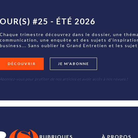
OUR(S) #25 - ÉTÉ 2026
Chaque trimestre découvrez dans le dossier, une théma
communication, une enquête et des sujets d'inspiratio
business... Sans oublier le Grand Entretien et les su
DÉCOUVRIR
JE M'ABONNE
Abonnez-vous pour profiter de nos articles et avoir accès à nos revues !
RUBRIQUES
À PROPOS