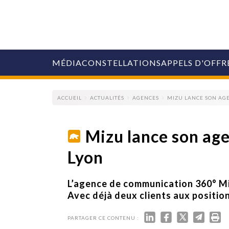
MÉDIA
CONSTELLATIONS
APPELS D'OFFR
ACCUEIL
ACTUALITÉS
AGENCES
MIZU LANCE SON AG
Mizu lance son ag
Lyon
COLLECTIVITÉS
MARQUES
AGENCES
L’agence de communication 360° Miz
RETAIL
Avec déjà deux clients aux positi
MÉDIAS
MANAGEMENT
PARTAGER CE CONTENU :
ÉVÉNEMENTIELS