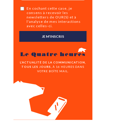
En cochant cette case, je
consens à recevoir les
newsletters de OUR(S) et à
l'analyse de mes interactions
avec celles-ci.
JE M'INSCRIS
Le Quatre heures
L’ACTUALITÉ DE LA COMMUNICATION,
TOUS LES JOURS,
À 16 HEURES DANS
VOTRE BOÎTE MAIL.