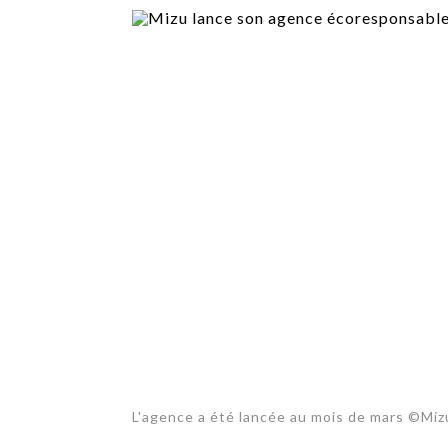
TECH
SERVICES
OPINIONS
LA REVUE
ARTICLE
PARTENAIRE
L'agence a été lancée au mois de mars ©Miz