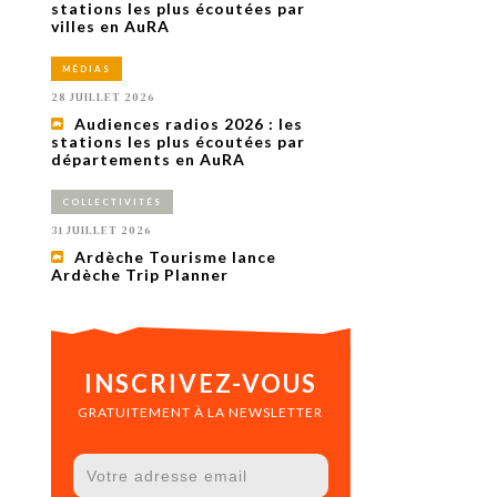
uxième
stations les plus écoutées par
utour de
villes en AuRA
 cinéma.
e
MÉDIAS
vient sur
ACHETER LE NUMÉRO
28 JUILLET 2026
M’ABONNER À OURSCOM PENDANT
Audiences radios 2026 : les
1 AN
stations les plus écoutées par
départements en AuRA
COLLECTIVITÉS
31 JUILLET 2026
Ardèche Tourisme lance
Ardèche Trip Planner
INSCRIVEZ-VOUS
GRATUITEMENT À LA NEWSLETTER