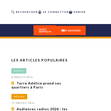
RECHERCHER
SE CONNECTER
PANIER
KIT
S'ABONNER
MÉDIA
LES ARTICLES POPULAIRES
DÉCOUVREZ
RETAIL
OUR(S) #25 - ÉTÉ 2026
8 JUILLET 2026
Terre Adélice prend ses
quartiers à Paris
IVITÉS
isme
MÉDIAS
 en
29 JUILLET 2026
toriété,
Audiences radios 2026 : les