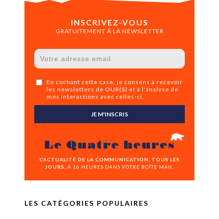
INSCRIVEZ-VOUS
GRATUITEMENT À LA NEWSLETTER
En cochant cette case, je consens à recevoir
les newsletters de OUR(S) et à l'analyse de
mes interactions avec celles-ci.
JE M'INSCRIS
Le Quatre heures
L’ACTUALITÉ DE LA COMMUNICATION, TOUS LES
JOURS,
À 16 HEURES DANS VOTRE BOÎTE MAIL.
LES CATÉGORIES POPULAIRES