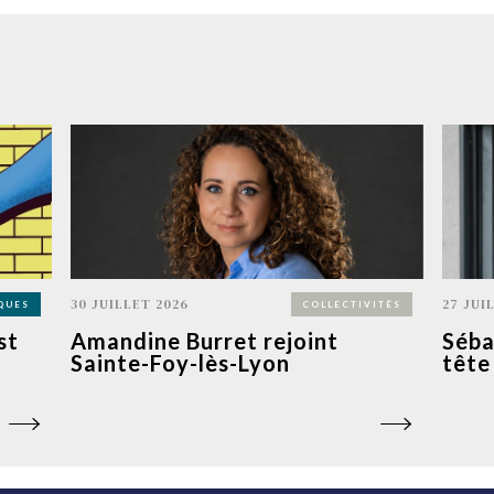
30 JUILLET 2026
27 JUI
QUES
COLLECTIVITÉS
st
Amandine Burret rejoint
Séba
Sainte-Foy-lès-Lyon
tête