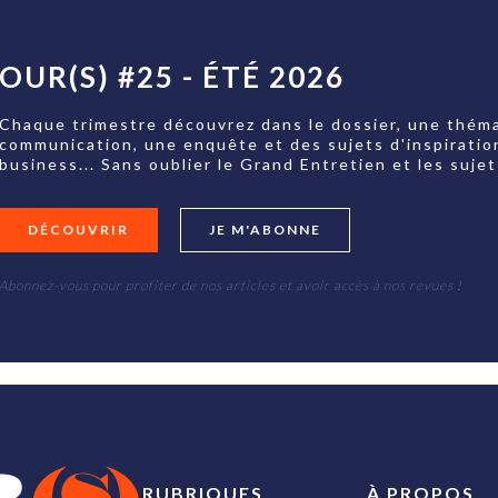
OUR(S) #25 - ÉTÉ 2026
Chaque trimestre découvrez dans le dossier, une théma
communication, une enquête et des sujets d'inspiratio
business... Sans oublier le Grand Entretien et les su
DÉCOUVRIR
JE M'ABONNE
Abonnez-vous pour profiter de nos articles et avoir accès à nos revues !
RUBRIQUES
À PROPOS