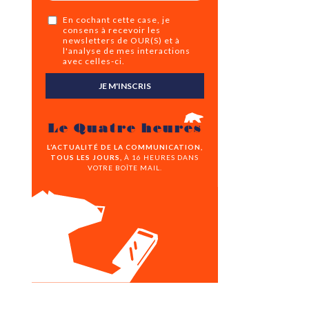
En cochant cette case, je
consens à recevoir les
newsletters de OUR(S) et à
l'analyse de mes interactions
avec celles-ci.
JE M'INSCRIS
Le Quatre heures
L’ACTUALITÉ DE LA COMMUNICATION,
TOUS LES JOURS,
À 16 HEURES DANS
VOTRE BOÎTE MAIL.