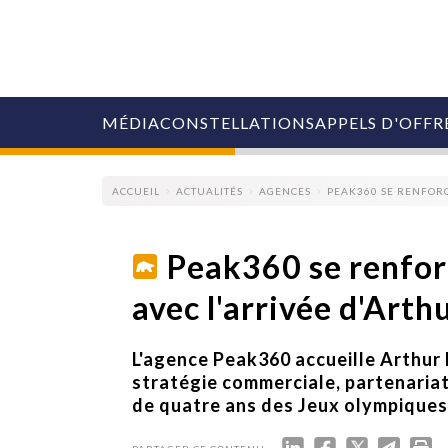
MÉDIA
CONSTELLATIONS
APPELS D'OFFR
ACCUEIL
ACTUALITÉS
AGENCES
PEAK360 SE RENFORC
Peak360 se renfor
avec l'arrivée d'Art
COLLECTIVITÉS
MARQUES
AGENCES
L'agence Peak360 accueille Arthu
RETAIL
stratégie commerciale, partenariat
MÉDIAS
de quatre ans des Jeux olympiques 
MANAGEMENT
ÉVÉNEMENTIELS