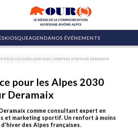
LE MÉDIA DE LA COMMUNICATION
AUVERGNE-RHÔNE-ALPES
ES
KIOSQUE
AGENDA
NOS ÉVÉNEMENTS
OURS DE LA COM
E POUR LES ALPES 2030 AVEC L'ARRIVÉE D'ARTHUR DERAMAIX
COLLECTIVITÉS
OURS DE L'ÉVÉNEMENTIEL
PUBLIÉ LE
31 JUILLET 2026
De Courchevel à
ce pour les Alpes 2030
Nice : Denis Zanon
OURS DU DIGITAL
est décédé
hur Deramaix
LES RENDEZ-VOUS MÉDIA
COLLECTIVITÉS
PUBLIÉ LE
31 JUILLET 2026
INFLUENCE IA
Ardèche
r Deramaix comme consultant expert en
29 JUILLET 2026
COLLECT
Tourisme lance
s et marketing sportif. Un renfort à moins
[Debrief] Loire Tour
Ardèche Trip
mise sur la déconnexion
d'hiver des Alpes françaises.
Planner
digital
Afin de pallier son déficit de no
COLLECTIVITÉS