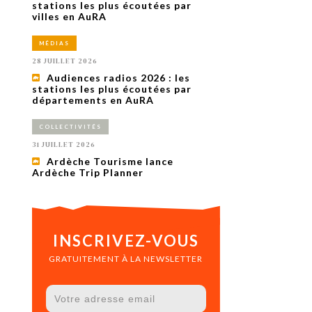
uxième
stations les plus écoutées par
utour de
villes en AuRA
 cinéma.
e
MÉDIAS
vient sur
ACHETER LE NUMÉRO
28 JUILLET 2026
M’ABONNER À OURSCOM PENDANT
Audiences radios 2026 : les
1 AN
stations les plus écoutées par
départements en AuRA
COLLECTIVITÉS
31 JUILLET 2026
Ardèche Tourisme lance
Ardèche Trip Planner
INSCRIVEZ-VOUS
GRATUITEMENT À LA NEWSLETTER