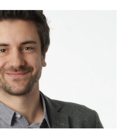
PUBLIÉ LE
30 JUILLET 2026
Loire Tourisme a lancé une de
Amandine Burret
saison autour de son concept a
rejoint Sainte-Foy-
la déconnexion, en digital et au
lès-Lyon
Alexandra Thizy, sa responsabl
marketing et communication, re
la campagne.