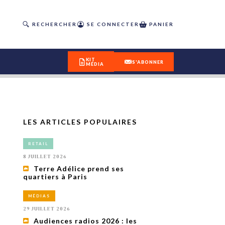
RECHERCHER
SE CONNECTER
PANIER
KIT
S'ABONNER
MÉDIA
LES ARTICLES POPULAIRES
DÉCOUVREZ
RETAIL
OUR(S) #25 - ÉTÉ 2026
8 JUILLET 2026
Terre Adélice prend ses
quartiers à Paris
IVITÉS
isme
MÉDIAS
 en
29 JUILLET 2026
toriété,
Audiences radios 2026 : les