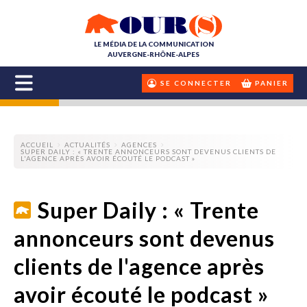
LE MÉDIA DE LA COMMUNICATION
AUVERGNE-RHÔNE-ALPES
SE CONNECTER
PANIER
ACCUEIL
ACTUALITÉS
AGENCES
SUPER DAILY : « TRENTE ANNONCEURS SONT DEVENUS CLIENTS DE
L'AGENCE APRÈS AVOIR ÉCOUTÉ LE PODCAST »
Super Daily : « Trente
annonceurs sont devenus
clients de l'agence après
avoir écouté le podcast »