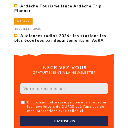
Ardèche Tourisme lance Ardèche Trip
Planner
MÉDIAS
28 JUILLET 2026
Audiences radios 2026 : les stations les
plus écoutées par départements en AuRA
INSCRIVEZ-VOUS
GRATUITEMENT À LA NEWSLETTER
En cochant cette case, je consens à recevoir
les newsletters de OUR(S) et à l'analyse de
mes interactions avec celles-ci.
JE M'INSCRIS