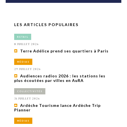
LES ARTICLES POPULAIRES
RETAIL
8 JUILLET 2026
Terre Adélice prend ses quartiers à Paris
MÉDIAS
29 JUILLET 2026
Audiences radios 2026 : les stations les
plus écoutées par villes en AuRA
COLLECTIVITÉS
31 JUILLET 2026
Ardèche Tourisme lance Ardèche Trip
Planner
MÉDIAS