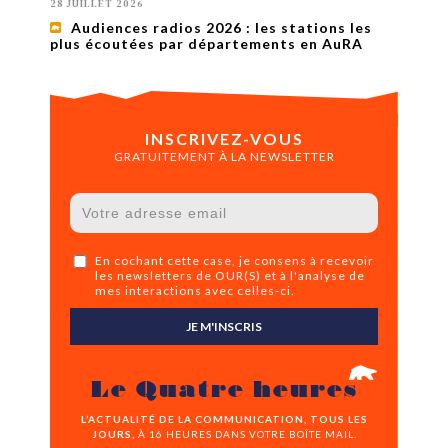
28 JUILLET 2026
Audiences radios 2026 : les stations les
plus écoutées par départements en AuRA
INSCRIVEZ-VOUS
GRATUITEMENT À LA NEWSLETTER
En cochant cette case, je consens à recevoir
les newsletters de OUR(S) et à l'analyse de
mes interactions avec celles-ci.
JE M'INSCRIS
Le Quatre heures
L’ACTUALITÉ DE LA COMMUNICATION, TOUS LES
JOURS,
À 16 HEURES DANS VOTRE BOÎTE MAIL.