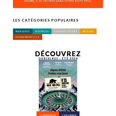
JOURS,
À 16 HEURES DANS VOTRE BOÎTE MAIL.
LES CATÉGORIES POPULAIRES
MARQUES
AGENCES
COLLECTIVITÉS
MÉDIAS
ÉVÉNEMENTIELS
DÉCOUVREZ
OUR(S) #25 - ÉTÉ 2026
COMMANDER
S’ABONNER