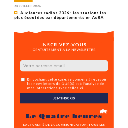
28 JUILLET 2026
Audiences radios 2026 : les stations les
plus écoutées par départements en AuRA
INSCRIVEZ-VOUS
GRATUITEMENT À LA NEWSLETTER
En cochant cette case, je consens à recevoir
les newsletters de OUR(S) et à l'analyse de
mes interactions avec celles-ci.
JE M'INSCRIS
Le Quatre heures
L’ACTUALITÉ DE LA COMMUNICATION, TOUS LES