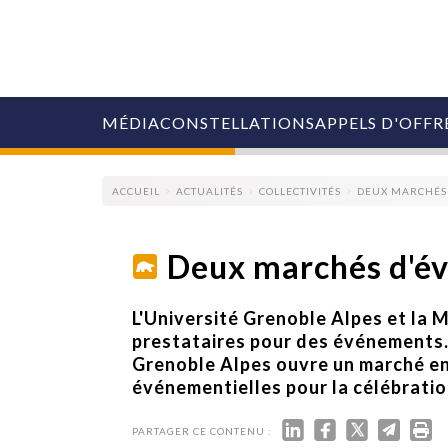
MÉDIA
CONSTELLATIONS
APPELS D'OFFR
ACCUEIL
ACTUALITÉS
COLLECTIVITÉS
DEUX MARCHÉS
Deux marchés d'év
COLLECTIVITÉS
L'Université Grenoble Alpes et la
MARQUES
prestataires pour des événements.
AGENCES
Grenoble Alpes ouvre un marché en
RETAIL
événementielles pour la célébration
MÉDIAS
MANAGEMENT
ÉVÉNEMENTIELS
PARTAGER CE CONTENU :