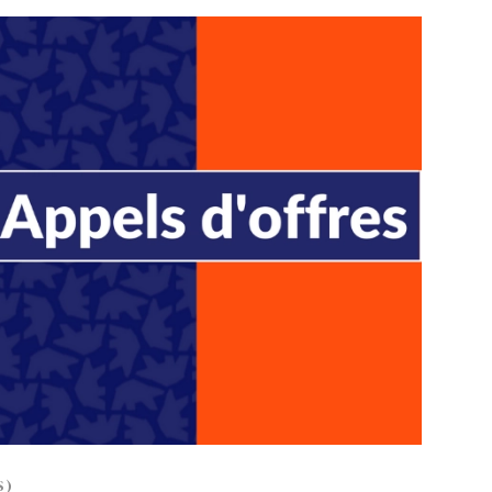
PUBLIÉ LE
30 JUILLET 2026
Loire Tourisme a lancé une de
Amandine Burret
saison autour de son concept a
rejoint Sainte-Foy-
la déconnexion, en digital et au
lès-Lyon
Alexandra Thizy, sa responsabl
marketing et communication, re
la campagne.
S)