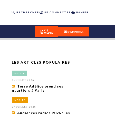
RECHERCHER
SE CONNECTER
PANIER
KIT
S'ABONNER
MÉDIA
LES ARTICLES POPULAIRES
DÉCOUVREZ
RETAIL
OUR(S) #25 - ÉTÉ 2026
8 JUILLET 2026
Terre Adélice prend ses
quartiers à Paris
IVITÉS
isme
MÉDIAS
 en
29 JUILLET 2026
toriété,
Audiences radios 2026 : les