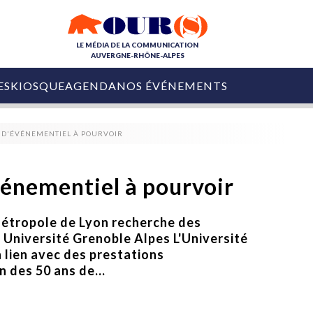
LE MÉDIA DE LA COMMUNICATION
AUVERGNE-RHÔNE-ALPES
ES
KIOSQUE
AGENDA
NOS ÉVÉNEMENTS
OURS DE LA COM
 D'ÉVÉNEMENTIEL À POURVOIR
COLLECTIVITÉS
OURS DE L'ÉVÉNEMENTIEL
PUBLIÉ LE
31 JUILLET 2026
De Courchevel à
énementiel à pourvoir
Nice : Denis Zanon
OURS DU DIGITAL
est décédé
LES RENDEZ-VOUS MÉDIA
 Métropole de Lyon recherche des
COLLECTIVITÉS
PUBLIÉ LE
31 JUILLET 2026
 Université Grenoble Alpes L'Université
INFLUENCE IA
Ardèche
29 JUILLET 2026
 lien avec des prestations
COLLECT
Tourisme lance
[Debrief] Loire Tour
 des 50 ans de...
Ardèche Trip
mise sur la déconnexion
Planner
digital
Afin de pallier son déficit de no
COLLECTIVITÉS