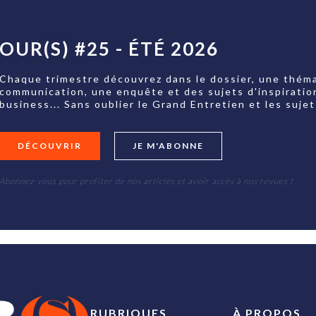
OUR(S) #25 - ÉTÉ 2026
Chaque trimestre découvrez dans le dossier, une théma
communication, une enquête et des sujets d'inspiratio
business... Sans oublier le Grand Entretien et les su
DÉCOUVRIR
JE M'ABONNE
Abonnez-vous pour profiter de nos articles et avoir accès à nos revues !
RUBRIQUES
À PROPOS