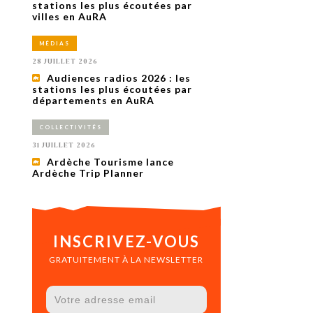
uxième
stations les plus écoutées par
utour de
villes en AuRA
 cinéma.
e
MÉDIAS
vient sur
ACHETER LE NUMÉRO
28 JUILLET 2026
M’ABONNER À OURSCOM PENDANT
Audiences radios 2026 : les
1 AN
stations les plus écoutées par
départements en AuRA
COLLECTIVITÉS
31 JUILLET 2026
Ardèche Tourisme lance
Ardèche Trip Planner
INSCRIVEZ-VOUS
GRATUITEMENT À LA NEWSLETTER