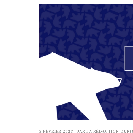
TECH
SERVICES
OPINIONS
LA REVUE
ARTICLE
PARTENAIRE
3 FÉVRIER 2023
-
PAR
LA RÉDACTION OUR(