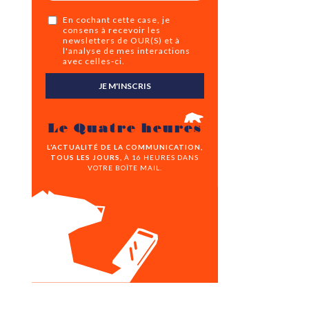
En cochant cette case, je
consens à recevoir les
newsletters de OUR(S) et à
l'analyse de mes interactions
avec celles-ci.
JE M'INSCRIS
Le Quatre heures
L’ACTUALITÉ DE LA COMMUNICATION,
TOUS LES JOURS,
À 16 HEURES DANS
VOTRE BOÎTE MAIL.