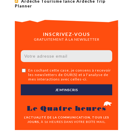
Ardèche Tourisme lance Ardèche Trip
Planner
INSCRIVEZ-VOUS
GRATUITEMENT À LA NEWSLETTER
En cochant cette case, je consens à recevoir
les newsletters de OUR(S) et à l'analyse de
mes interactions avec celles-ci.
JE M'INSCRIS
Le Quatre heures
L’ACTUALITÉ DE LA COMMUNICATION, TOUS LES
JOURS,
À 16 HEURES DANS VOTRE BOÎTE MAIL.