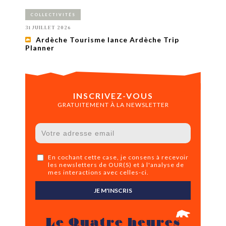
COLLECTIVITÉS
31 JUILLET 2026
Ardèche Tourisme lance Ardèche Trip
Planner
INSCRIVEZ-VOUS
GRATUITEMENT À LA NEWSLETTER
En cochant cette case, je consens à recevoir
les newsletters de OUR(S) et à l'analyse de
mes interactions avec celles-ci.
JE M'INSCRIS
Le Quatre heures