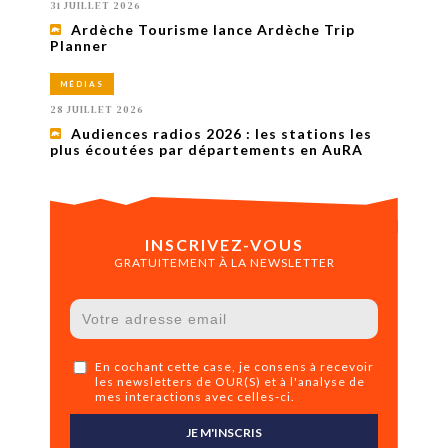
31 JUILLET 2026
Ardèche Tourisme lance Ardèche Trip
Planner
MÉDIAS
28 JUILLET 2026
Audiences radios 2026 : les stations les
plus écoutées par départements en AuRA
INSCRIVEZ-VOUS
GRATUITEMENT À LA NEWSLETTER
En cochant cette case, je consens à recevoir
les newsletters de OUR(S) et à l'analyse de
mes interactions avec celles-ci.
JE M'INSCRIS