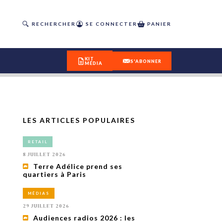
RECHERCHER
SE CONNECTER
PANIER
KIT
S'ABONNER
MÉDIA
LES ARTICLES POPULAIRES
DÉCOUVREZ
RETAIL
OUR(S) #25 - ÉTÉ 2026
8 JUILLET 2026
Terre Adélice prend ses
quartiers à Paris
IVITÉS
isme
MÉDIAS
 en
29 JUILLET 2026
toriété,
Audiences radios 2026 : les