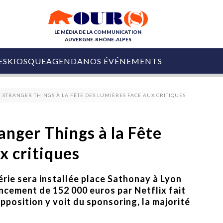
LE MÉDIA DE LA COMMUNICATION
AUVERGNE-RHÔNE-ALPES
ES
KIOSQUE
AGENDA
NOS ÉVÉNEMENTS
OURS DE LA COM
 STRANGER THINGS À LA FÊTE DES LUMIÈRES FACE AUX CRITIQUES
COLLECTIVITÉS
OURS DE L'ÉVÉNEMENTIEL
PUBLIÉ LE
31 JUILLET 2026
De Courchevel à
anger Things à la Fête
Nice : Denis Zanon
OURS DU DIGITAL
est décédé
x critiques
LES RENDEZ-VOUS MÉDIA
COLLECTIVITÉS
PUBLIÉ LE
31 JUILLET 2026
INFLUENCE IA
Ardèche
érie sera installée place Sathonay à Lyon
29 JUILLET 2026
COLLECT
Tourisme lance
ancement de 152 000 euros par Netflix fait
[Debrief] Loire Tour
Ardèche Trip
mise sur la déconnexion
’opposition y voit du sponsoring, la majorité
Planner
digital
Afin de pallier son déficit de no
COLLECTIVITÉS