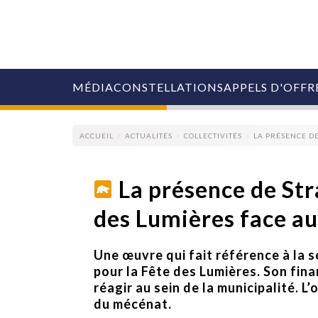
MÉDIA
CONSTELLATIONS
APPELS D'OFFR
ACCUEIL
ACTUALITÉS
COLLECTIVITÉS
LA PRÉSENCE DE
La présence de Str
des Lumières face au
COLLECTIVITÉS
MARQUES
AGENCES
Une œuvre qui fait référence à la s
RETAIL
pour la Fête des Lumières. Son fin
MÉDIAS
réagir au sein de la municipalité. L
MANAGEMENT
du mécénat.
ÉVÉNEMENTIELS