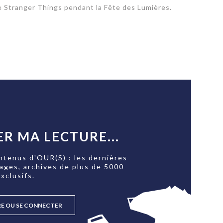
de Stranger Things pendant la Fête des Lumières.
R MA LECTURE...
ntenus d'OUR(S) : les dernières
tages, archives de plus de 5000
xclusifs.
RE OU SE CONNECTER