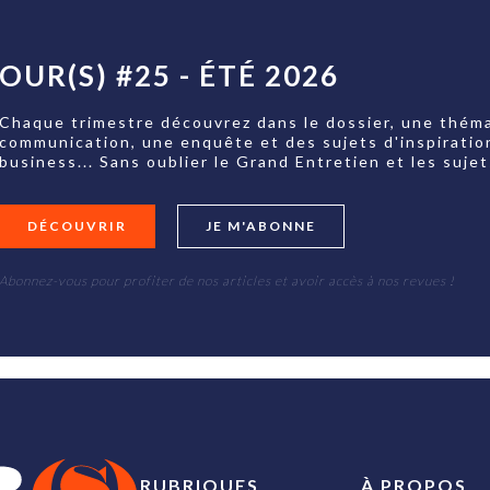
OUR(S) #25 - ÉTÉ 2026
Chaque trimestre découvrez dans le dossier, une théma
communication, une enquête et des sujets d'inspiratio
business... Sans oublier le Grand Entretien et les su
DÉCOUVRIR
JE M'ABONNE
Abonnez-vous pour profiter de nos articles et avoir accès à nos revues !
RUBRIQUES
À PROPOS