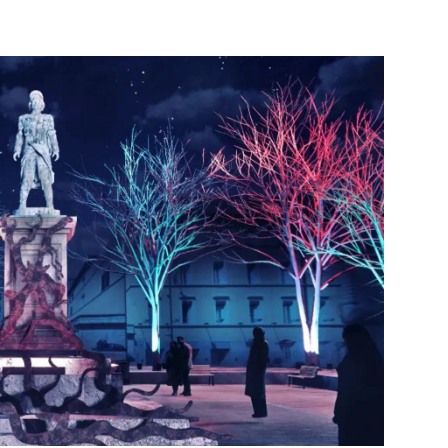
PUBLIÉ LE
30 JUILLET 2026
Loire Tourisme a lancé une de
Amandine Burret
saison autour de son concept a
rejoint Sainte-Foy-
la déconnexion, en digital et au
lès-Lyon
Alexandra Thizy, sa responsabl
marketing et communication, re
la campagne.