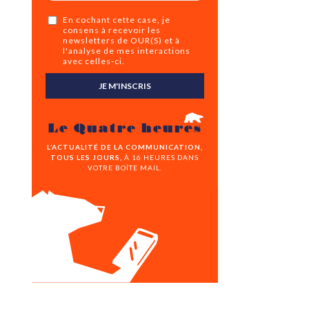
En cochant cette case, je
consens à recevoir les
newsletters de OUR(S) et à
l'analyse de mes interactions
avec celles-ci.
JE M'INSCRIS
Le Quatre heures
L’ACTUALITÉ DE LA COMMUNICATION,
TOUS LES JOURS,
À 16 HEURES DANS
VOTRE BOÎTE MAIL.