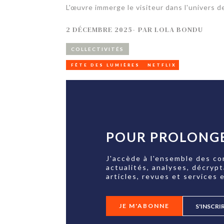
L'œuvre immerge le visiteur dans l'univers 
2 DÉCEMBRE 2025
-
PAR
LOLA BONDU
COLLECTIVITÉS
FÊTE DES LUMIÈRES
NETFLIX
POUR PROLONGE
J'accède à l'ensemble des co
actualités, analyses, décryp
articles, revues et services e
JE M'ABONNE
S'INSCRI