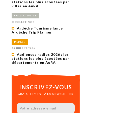
uxième
stations les plus écoutées par
utour de
villes en AuRA
 cinéma.
e
COLLECTIVITÉS
vient sur
ACHETER LE NUMÉRO
31 JUILLET 2026
M’ABONNER À OURSCOM PENDANT
Ardèche Tourisme lance
1 AN
Ardèche Trip Planner
MÉDIAS
28 JUILLET 2026
Audiences radios 2026 : les
stations les plus écoutées par
départements en AuRA
INSCRIVEZ-VOUS
GRATUITEMENT À LA NEWSLETTER