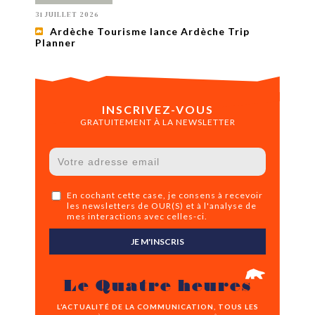
31 JUILLET 2026
Ardèche Tourisme lance Ardèche Trip
Planner
INSCRIVEZ-VOUS
GRATUITEMENT À LA NEWSLETTER
En cochant cette case, je consens à recevoir
les newsletters de OUR(S) et à l'analyse de
mes interactions avec celles-ci.
JE M'INSCRIS
Le Quatre heures
L’ACTUALITÉ DE LA COMMUNICATION, TOUS LES