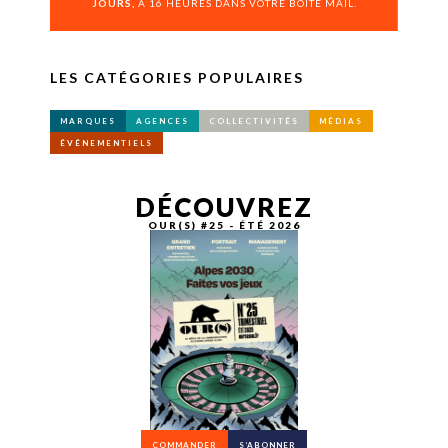
JOURS,
À 16 HEURES DANS VOTRE BOÎTE MAIL.
LES CATÉGORIES POPULAIRES
MARQUES
AGENCES
COLLECTIVITÉS
MÉDIAS
ÉVÉNEMENTIELS
DÉCOUVREZ
OUR(S) #25 - ÉTÉ 2026
COMMANDER
S’ABONNER