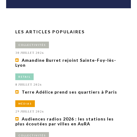
LES ARTICLES POPULAIRES
COLLECTIVITÉS
30 JUILLET 2026
Amandine Burret rejoint Sainte-Foy-lès-
Lyon
RETAIL
8 JUILLET 2026
Terre Adélice prend ses quartiers à Paris
MÉDIAS
29 JUILLET 2026
Audiences radios 2026 : les stations les
plus écoutées par villes en AuRA
COLLECTIVITÉS