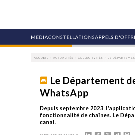
MÉDIA
CONSTELLATIONS
APPELS D'OFFR
ACCUEIL
ACTUALITÉS
COLLECTIVITÉS
LE DÉPARTEMEN
Le Département de
WhatsApp
COLLECTIVITÉS
MARQUES
AGENCES
Depuis septembre 2023, l'applicat
RETAIL
fonctionnalité de chaînes. Le Dépa
MÉDIAS
canal.
MANAGEMENT
ÉVÉNEMENTIELS