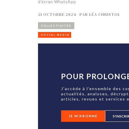
d'écran WhatsApp
21 OCTOBRE 2024
-
PAR
LÉA CHRISTOL
COLLECTIVITÉS
SOCIAL MEDIA
POUR PROLONGE
J'accède à l'ensemble des co
actualités, analyses, décryp
articles, revues et services e
JE M'ABONNE
S'INSCRI