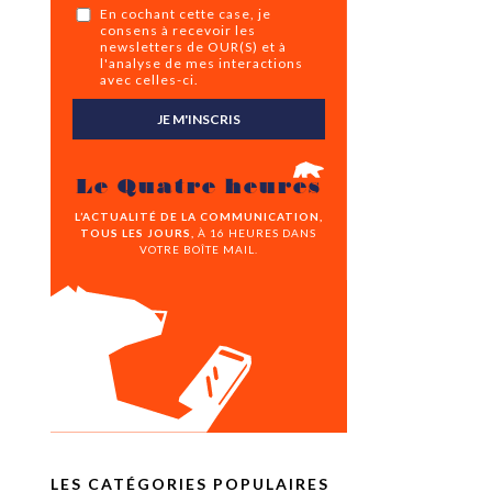
En cochant cette case, je
consens à recevoir les
newsletters de OUR(S) et à
l'analyse de mes interactions
avec celles-ci.
JE M'INSCRIS
Le Quatre heures
L’ACTUALITÉ DE LA COMMUNICATION,
TOUS LES JOURS,
À 16 HEURES DANS
VOTRE BOÎTE MAIL.
LES CATÉGORIES POPULAIRES