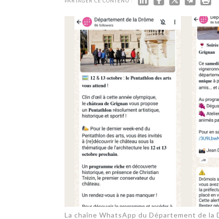
TECH
PARTAGER CE CONTENU :
SERVICES
OPINIONS
LA REVUE
ARTICLE
PARTENAIRE
La chaîne WhatsApp du Département de la D