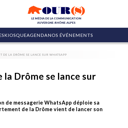
LE MÉDIA DE LA COMMUNICATION
AUVERGNE-RHÔNE-ALPES
ES
KIOSQUE
AGENDA
NOS ÉVÉNEMENTS
OURS DE LA COM
T DE LA DRÔME SE LANCE SUR WHATSAPP
COLLECTIVITÉS
OURS DE L'ÉVÉNEMENTIEL
PUBLIÉ LE
31 JUILLET 2026
De Courchevel à
 la Drôme se lance sur
Nice : Denis Zanon
OURS DU DIGITAL
est décédé
LES RENDEZ-VOUS MÉDIA
COLLECTIVITÉS
PUBLIÉ LE
31 JUILLET 2026
INFLUENCE IA
Ardèche
ion de messagerie WhatsApp déploie sa
29 JUILLET 2026
COLLECT
Tourisme lance
rtement de la Drôme vient de lancer son
[Debrief] Loire Tour
Ardèche Trip
mise sur la déconnexion
Planner
digital
Afin de pallier son déficit de no
COLLECTIVITÉS