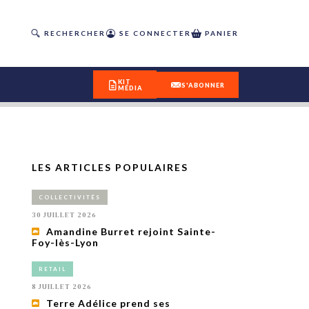
RECHERCHER
SE CONNECTER
PANIER
KIT
S'ABONNER
MÉDIA
LES ARTICLES POPULAIRES
DÉCOUVREZ
COLLECTIVITÉS
OUR(S) #25 - ÉTÉ 2026
30 JUILLET 2026
Amandine Burret rejoint Sainte-
Foy-lès-Lyon
IVITÉS
isme
RETAIL
 en
8 JUILLET 2026
toriété,
Terre Adélice prend ses