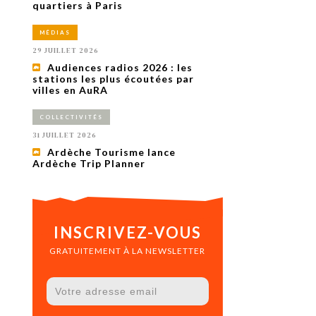
uxième
quartiers à Paris
utour de
 cinéma.
MÉDIAS
e
vient sur
29 JUILLET 2026
ACHETER LE NUMÉRO
Audiences radios 2026 : les
M’ABONNER À OURSCOM PENDANT
stations les plus écoutées par
1 AN
villes en AuRA
COLLECTIVITÉS
31 JUILLET 2026
Ardèche Tourisme lance
Ardèche Trip Planner
INSCRIVEZ-VOUS
GRATUITEMENT À LA NEWSLETTER