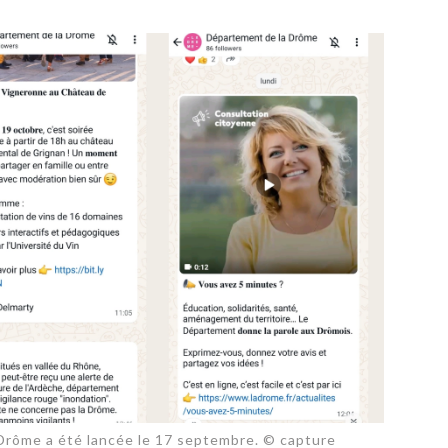
PUBLIÉ LE
30 JUILLET 2026
Loire Tourisme a lancé une de
Amandine Burret
saison autour de son concept a
rejoint Sainte-Foy-
la déconnexion, en digital et au
lès-Lyon
Alexandra Thizy, sa responsabl
marketing et communication, re
la campagne.
rôme a été lancée le 17 septembre. © capture