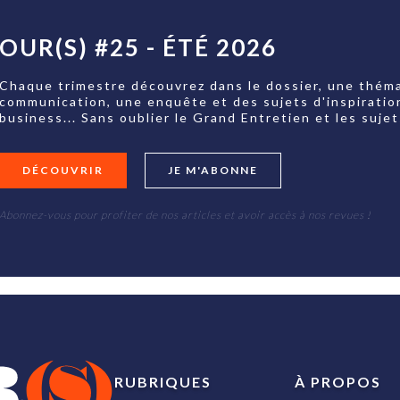
OUR(S) #25 - ÉTÉ 2026
Chaque trimestre découvrez dans le dossier, une théma
communication, une enquête et des sujets d'inspiratio
business... Sans oublier le Grand Entretien et les su
DÉCOUVRIR
JE M'ABONNE
Abonnez-vous pour profiter de nos articles et avoir accès à nos revues !
RUBRIQUES
À PROPOS