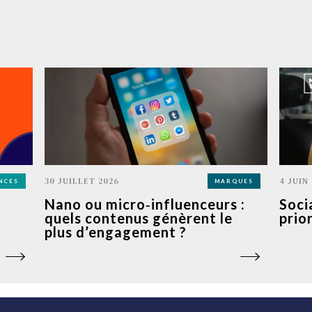
30 JUILLET 2026
4 JUIN
NCES
MARQUES
Nano ou micro‑influenceurs :
Soci
quels contenus génèrent le
prio
plus d’engagement ?