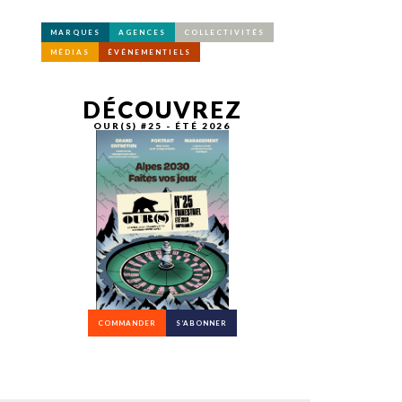
MARQUES
AGENCES
COLLECTIVITÉS
MÉDIAS
ÉVÉNEMENTIELS
DÉCOUVREZ
OUR(S) #25 - ÉTÉ 2026
COMMANDER
S’ABONNER