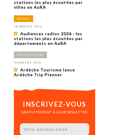
uxième
stations les plus écoutées par
utour de
villes en AuRA
 cinéma.
e
MÉDIAS
vient sur
ACHETER LE NUMÉRO
28 JUILLET 2026
M’ABONNER À OURSCOM PENDANT
Audiences radios 2026 : les
1 AN
stations les plus écoutées par
départements en AuRA
COLLECTIVITÉS
31 JUILLET 2026
Ardèche Tourisme lance
Ardèche Trip Planner
INSCRIVEZ-VOUS
GRATUITEMENT À LA NEWSLETTER