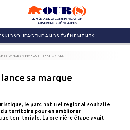
LE MÉDIA DE LA COMMUNICATION
AUVERGNE-RHÔNE-ALPES
ES
KIOSQUE
AGENDA
NOS ÉVÉNEMENTS
OURS DE LA COM
FOREZ LANCE SA MARQUE TERRITORIALE
COLLECTIVITÉS
OURS DE L'ÉVÉNEMENTIEL
PUBLIÉ LE
31 JUILLET 2026
De Courchevel à
 lance sa marque
Nice : Denis Zanon
OURS DU DIGITAL
est décédé
LES RENDEZ-VOUS MÉDIA
COLLECTIVITÉS
PUBLIÉ LE
31 JUILLET 2026
INFLUENCE IA
Ardèche
ristique, le parc naturel régional souhaite
29 JUILLET 2026
COLLECT
Tourisme lance
du territoire pour en améliorer
[Debrief] Loire Tour
Ardèche Trip
mise sur la déconnexion
que territoriale. La première étape avait
Planner
digital
Afin de pallier son déficit de no
COLLECTIVITÉS