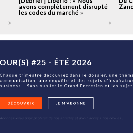
[Débrief] Liberlo : « Nous
De C
avons complètement disrupté
Zano
les codes du marché »
OUR(S) #25 - ÉTÉ 2026
Chaque trimestre découvrez dans le dossier, une théma
communication, une enquête et des sujets d'inspiratio
business... Sans oublier le Grand Entretien et les su
DÉCOUVRIR
JE M'ABONNE
Abonnez-vous pour profiter de nos articles et avoir accès à nos revues !