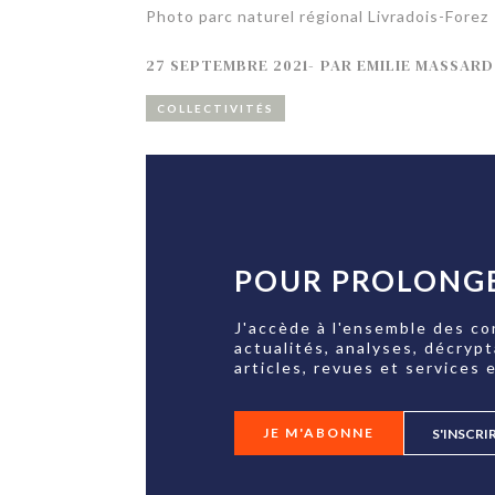
Photo parc naturel régional Livradois-Forez
27 SEPTEMBRE 2021
-
PAR
EMILIE MASSARD
COLLECTIVITÉS
POUR PROLONGE
J'accède à l'ensemble des co
actualités, analyses, décryp
articles, revues et services e
JE M'ABONNE
S'INSCRI