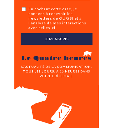
En cochant cette case, je
consens à recevoir les
newsletters de OUR(S) et à
l'analyse de mes interactions
avec celles-ci.
JE M'INSCRIS
Le Quatre heures
L’ACTUALITÉ DE LA COMMUNICATION,
TOUS LES JOURS,
À 16 HEURES DANS
VOTRE BOÎTE MAIL.