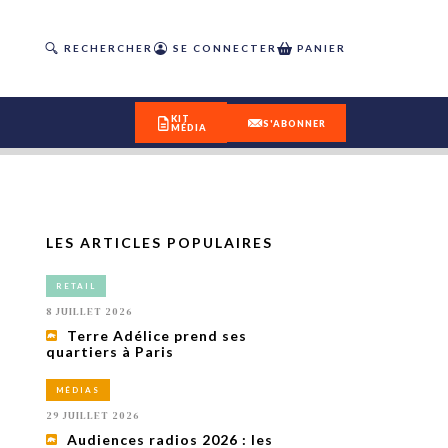
RECHERCHER
SE CONNECTER
PANIER
KIT
S'ABONNER
MÉDIA
LES ARTICLES POPULAIRES
DÉCOUVREZ
RETAIL
OUR(S) #25 - ÉTÉ 2026
8 JUILLET 2026
Terre Adélice prend ses
quartiers à Paris
IVITÉS
isme
MÉDIAS
 en
29 JUILLET 2026
toriété,
Audiences radios 2026 : les