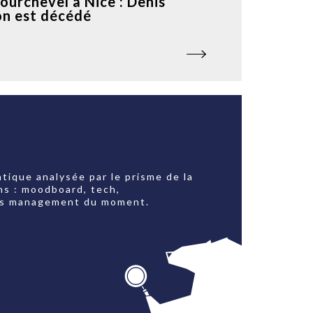
ourchevel à Nice : Denis
n est décédé
tique analysée par le prisme de la
ns : moodboard, tech,
jets management du moment.