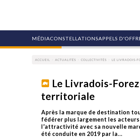
MÉDIA
CONSTELLATIONS
APPELS D'OFFR
ACCUEIL
ACTUALITÉS
COLLECTIVITÉS
LE LIVRADOIS-
Le Livradois-Forez
territoriale
COLLECTIVITÉS
MARQUES
AGENCES
Après la marque de destination tou
RETAIL
fédérer plus largement les acteurs 
MÉDIAS
l’attractivité avec sa nouvelle mar
MANAGEMENT
été conduite en 2019 par la...
ÉVÉNEMENTIELS