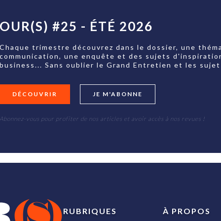
OUR(S) #25 - ÉTÉ 2026
Chaque trimestre découvrez dans le dossier, une théma
communication, une enquête et des sujets d'inspiratio
business... Sans oublier le Grand Entretien et les su
DÉCOUVRIR
JE M'ABONNE
Abonnez-vous pour profiter de nos articles et avoir accès à nos revues !
RUBRIQUES
À PROPOS