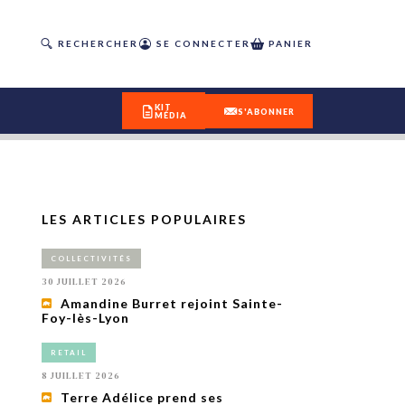
RECHERCHER
SE CONNECTER
PANIER
KIT
S'ABONNER
MÉDIA
LES ARTICLES POPULAIRES
DÉCOUVREZ
COLLECTIVITÉS
OUR(S) #25 - ÉTÉ 2026
30 JUILLET 2026
Amandine Burret rejoint Sainte-
Foy-lès-Lyon
IVITÉS
isme
RETAIL
 en
8 JUILLET 2026
toriété,
Terre Adélice prend ses