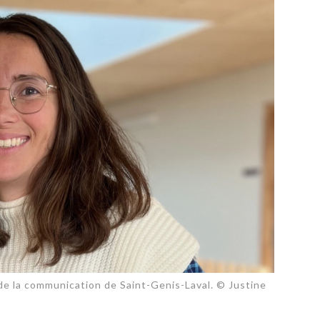
PUBLIÉ LE
30 JUILLET 2026
Loire Tourisme a lancé une de
Amandine Burret
saison autour de son concept a
rejoint Sainte-Foy-
la déconnexion, en digital et au
lès-Lyon
Alexandra Thizy, sa responsabl
marketing et communication, re
la campagne.
de la communication de Saint-Genis-Laval. © Justine