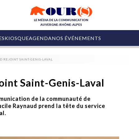
LE MÉDIA DE LA COMMUNICATION
AUVERGNE-RHÔNE-ALPES
ES
KIOSQUE
AGENDA
NOS ÉVÉNEMENTS
OURS DE LA COM
D REJOINT SAINT-GENIS-LAVAL
COLLECTIVITÉS
OURS DE L'ÉVÉNEMENTIEL
PUBLIÉ LE
31 JUILLET 2026
De Courchevel à
oint Saint-Genis-Laval
Nice : Denis Zanon
OURS DU DIGITAL
est décédé
LES RENDEZ-VOUS MÉDIA
munication de la communauté de
COLLECTIVITÉS
PUBLIÉ LE
31 JUILLET 2026
cile Raynaud prend la tête du service
INFLUENCE IA
Ardèche
29 JUILLET 2026
al.
COLLECT
Tourisme lance
[Debrief] Loire Tour
Ardèche Trip
mise sur la déconnexion
Planner
digital
Afin de pallier son déficit de no
COLLECTIVITÉS