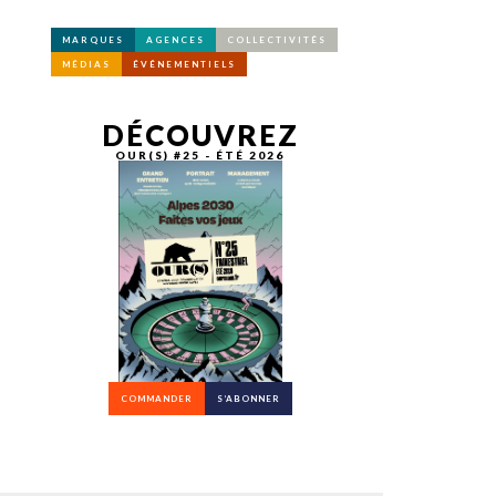
MARQUES
AGENCES
COLLECTIVITÉS
MÉDIAS
ÉVÉNEMENTIELS
DÉCOUVREZ
OUR(S) #25 - ÉTÉ 2026
COMMANDER
S’ABONNER