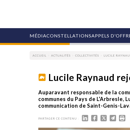
MÉDIA
CONSTELLATIONS
APPELS D'OFFR
ACCUEIL
ACTUALITÉS
COLLECTIVITÉS
LUCILE RAYNAU
Lucile Raynaud rej
COLLECTIVITÉS
Auparavant responsable de la com
MARQUES
communes du Pays de L’Arbresle, Lu
AGENCES
communication de Saint-Genis-Lav
RETAIL
MÉDIAS
MANAGEMENT
PARTAGER CE CONTENU :
ÉVÉNEMENTIELS