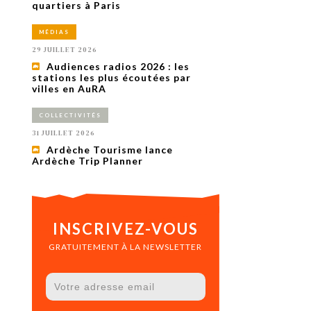
uxième
quartiers à Paris
utour de
 cinéma.
MÉDIAS
e
vient sur
29 JUILLET 2026
ACHETER LE NUMÉRO
Audiences radios 2026 : les
M’ABONNER À OURSCOM PENDANT
stations les plus écoutées par
1 AN
villes en AuRA
COLLECTIVITÉS
31 JUILLET 2026
Ardèche Tourisme lance
Ardèche Trip Planner
INSCRIVEZ-VOUS
GRATUITEMENT À LA NEWSLETTER