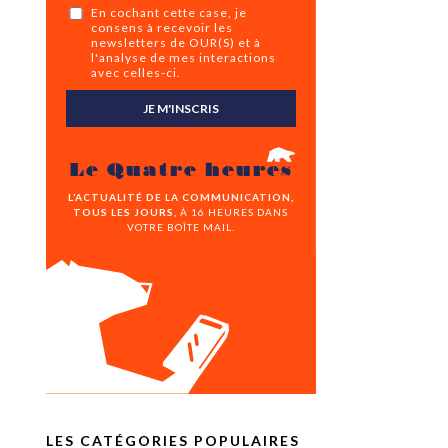
En cochant cette case, je
consens à recevoir les
newsletters de OUR(S) et à
l'analyse de mes interactions
avec celles-ci.
JE M'INSCRIS
Le Quatre heures
L’ACTUALITÉ DE LA COMMUNICATION,
TOUS LES JOURS,
À 16 HEURES DANS
VOTRE BOÎTE MAIL.
LES CATÉGORIES POPULAIRES