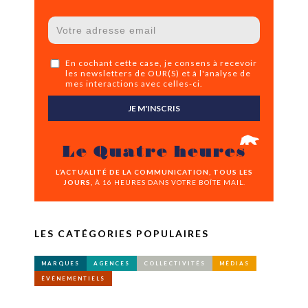
En cochant cette case, je consens à recevoir
les newsletters de OUR(S) et à l'analyse de
mes interactions avec celles-ci.
JE M'INSCRIS
Le Quatre heures
L’ACTUALITÉ DE LA COMMUNICATION, TOUS LES
JOURS,
À 16 HEURES DANS VOTRE BOÎTE MAIL.
LES CATÉGORIES POPULAIRES
MARQUES
AGENCES
COLLECTIVITÉS
MÉDIAS
ÉVÉNEMENTIELS