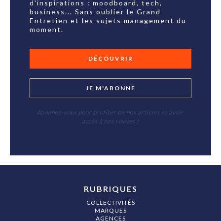
d'inspirations : moodboard, tech,
business... Sans oublier le Grand
Entretien et les sujets management du
moment.
DÉCOUVRIR
JE M'ABONNE
Abonnez-vous pour profiter de nos articles et avoir
accès à nos revues !
RUBRIQUES
COLLECTIVITÉS
MARQUES
AGENCES