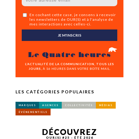
En cochant cette case, je consens à recevoir
les newsletters de OUR(S) et à l'analyse de
mes interactions avec celles-ci.
JE M'INSCRIS
Le Quatre heures
L’ACTUALITÉ DE LA COMMUNICATION, TOUS LES
JOURS,
À 16 HEURES DANS VOTRE BOÎTE MAIL.
LES CATÉGORIES POPULAIRES
MARQUES
AGENCES
COLLECTIVITÉS
MÉDIAS
ÉVÉNEMENTIELS
DÉCOUVREZ
OUR(S) #25 - ÉTÉ 2026