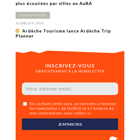
plus écoutées par villes en AuRA
COLLECTIVITÉS
31 JUILLET 2026
Ardèche Tourisme lance Ardèche Trip
Planner
INSCRIVEZ-VOUS
GRATUITEMENT À LA NEWSLETTER
En cochant cette case, je consens à recevoir
les newsletters de OUR(S) et à l'analyse de
mes interactions avec celles-ci.
JE M'INSCRIS