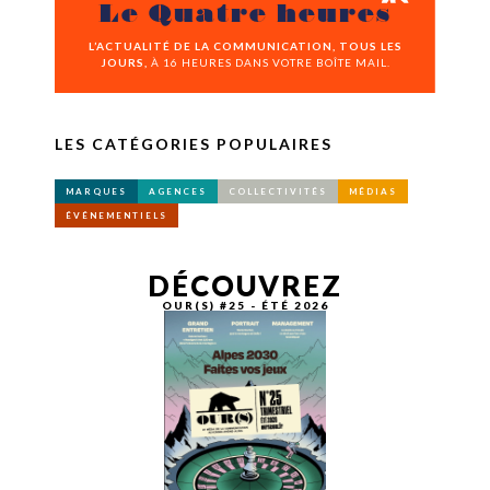
Le Quatre heures
L’ACTUALITÉ DE LA COMMUNICATION, TOUS LES
JOURS,
À 16 HEURES DANS VOTRE BOÎTE MAIL.
LES CATÉGORIES POPULAIRES
MARQUES
AGENCES
COLLECTIVITÉS
MÉDIAS
ÉVÉNEMENTIELS
DÉCOUVREZ
OUR(S) #25 - ÉTÉ 2026