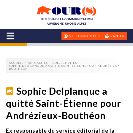
LE MÉDIA DE LA COMMUNICATION
AUVERGNE-RHÔNE-ALPES
SE CONNECTER
PANIER
ACCUEIL
ACTUALITÉS
COLLECTIVITÉS
SOPHIE DELPLANQUE A QUITTÉ SAINT-ÉTIENNE POUR ANDRÉZIEUX-
BOUTHÉON
Sophie Delplanque a
quitté Saint-Étienne pour
Andrézieux-Bouthéon
Ex responsable du service éditorial de la