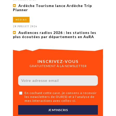
Ardèche Tourisme lance Ardèche Trip
Planner
MÉDIAS
28 JUILLET 2026
Audiences radios 2026 : les stations les
plus écoutées par départements en AuRA
INSCRIVEZ-VOUS
GRATUITEMENT À LA NEWSLETTER
En cochant cette case, je consens à recevoir
les newsletters de OUR(S) et à l'analyse de
mes interactions avec celles-ci.
JE M'INSCRIS