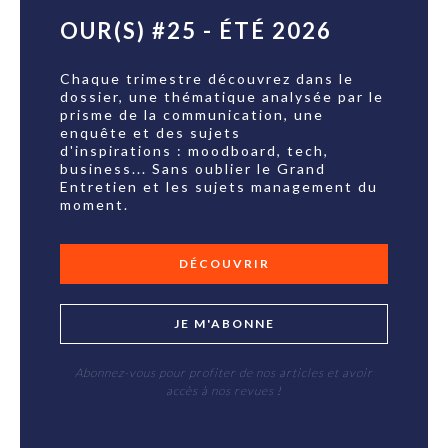
OUR(S) #25 - ÉTÉ 2026
Chaque trimestre découvrez dans le
dossier, une thématique analysée par le
prisme de la communication, une
enquête et des sujets
d'inspirations : moodboard, tech,
business... Sans oublier le Grand
Entretien et les sujets management du
moment.
DÉCOUVRIR
JE M'ABONNE
Abonnez-vous pour profiter de nos articles et avoir
accès à nos revues !