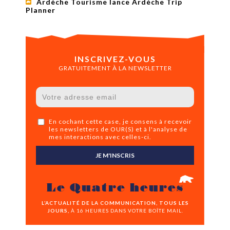
Ardèche Tourisme lance Ardèche Trip
Planner
INSCRIVEZ-VOUS
GRATUITEMENT À LA NEWSLETTER
En cochant cette case, je consens à recevoir
les newsletters de OUR(S) et à l'analyse de
mes interactions avec celles-ci.
JE M'INSCRIS
Le Quatre heures
L’ACTUALITÉ DE LA COMMUNICATION, TOUS LES
JOURS,
À 16 HEURES DANS VOTRE BOÎTE MAIL.