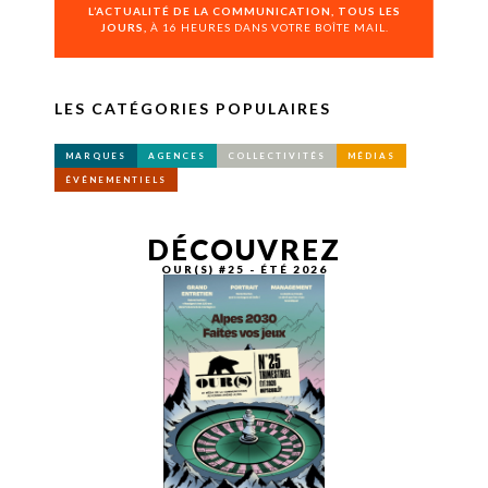
L’ACTUALITÉ DE LA COMMUNICATION, TOUS LES
JOURS,
À 16 HEURES DANS VOTRE BOÎTE MAIL.
LES CATÉGORIES POPULAIRES
MARQUES
AGENCES
COLLECTIVITÉS
MÉDIAS
ÉVÉNEMENTIELS
DÉCOUVREZ
OUR(S) #25 - ÉTÉ 2026