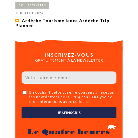
COLLECTIVITÉS
31 JUILLET 2026
Ardèche Tourisme lance Ardèche Trip
Planner
INSCRIVEZ-VOUS
GRATUITEMENT À LA NEWSLETTER
En cochant cette case, je consens à recevoir
les newsletters de OUR(S) et à l'analyse de
mes interactions avec celles-ci.
JE M'INSCRIS
Le Quatre heures