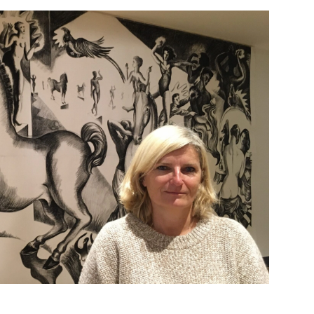
PUBLIÉ LE
30 JUILLET 2026
Loire Tourisme a lancé une de
Amandine Burret
saison autour de son concept a
rejoint Sainte-Foy-
la déconnexion, en digital et au
lès-Lyon
Alexandra Thizy, sa responsabl
marketing et communication, re
la campagne.