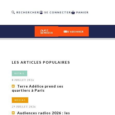
RECHERCHER
SE CONNECTER
PANIER
KIT
S'ABONNER
MÉDIA
LES ARTICLES POPULAIRES
DÉCOUVREZ
RETAIL
OUR(S) #25 - ÉTÉ 2026
8 JUILLET 2026
Terre Adélice prend ses
quartiers à Paris
IVITÉS
isme
MÉDIAS
 en
29 JUILLET 2026
toriété,
Audiences radios 2026 : les