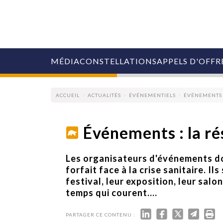
MÉDIA
CONSTELLATIONS
APPELS D'OFFR
ACCUEIL
ACTUALITÉS
ÉVÉNEMENTIELS
ÉVÉNEMENTS :
Événements : la ré
COLLECTIVITÉS
Les organisateurs d'événements doi
MARQUES
forfait face à la crise sanitaire. I
AGENCES
festival, leur exposition, leur salo
RETAIL
temps qui courent....
MÉDIAS
MANAGEMENT
ÉVÉNEMENTIELS
PARTAGER CE CONTENU :