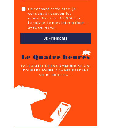
En cochant cette case, je
consens à recevoir les
newsletters de OUR(S) et à
l'analyse de mes interactions
avec celles-ci.
JE M'INSCRIS
Le Quatre heures
L’ACTUALITÉ DE LA COMMUNICATION,
TOUS LES JOURS,
À 16 HEURES DANS
VOTRE BOÎTE MAIL.