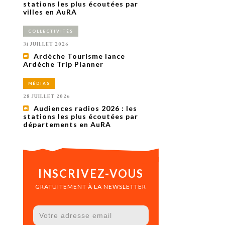
uxième
stations les plus écoutées par
utour de
villes en AuRA
 cinéma.
e
COLLECTIVITÉS
vient sur
ACHETER LE NUMÉRO
31 JUILLET 2026
M’ABONNER À OURSCOM PENDANT
Ardèche Tourisme lance
1 AN
Ardèche Trip Planner
MÉDIAS
28 JUILLET 2026
Audiences radios 2026 : les
stations les plus écoutées par
départements en AuRA
INSCRIVEZ-VOUS
GRATUITEMENT À LA NEWSLETTER