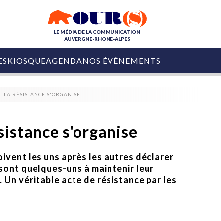
LE MÉDIA DE LA COMMUNICATION
AUVERGNE-RHÔNE-ALPES
ES
KIOSQUE
AGENDA
NOS ÉVÉNEMENTS
OURS DE LA COM
 LA RÉSISTANCE S'ORGANISE
COLLECTIVITÉS
OURS DE L'ÉVÉNEMENTIEL
PUBLIÉ LE
31 JUILLET 2026
De Courchevel à
sistance s'organise
Nice : Denis Zanon
OURS DU DIGITAL
est décédé
LES RENDEZ-VOUS MÉDIA
vent les uns après les autres déclarer
COLLECTIVITÉS
PUBLIÉ LE
31 JUILLET 2026
ls sont quelques-uns à maintenir leur
INFLUENCE IA
Ardèche
29 JUILLET 2026
n. Un véritable acte de résistance par les
COLLECT
Tourisme lance
[Debrief] Loire Tour
Ardèche Trip
mise sur la déconnexion
Planner
digital
Afin de pallier son déficit de no
COLLECTIVITÉS