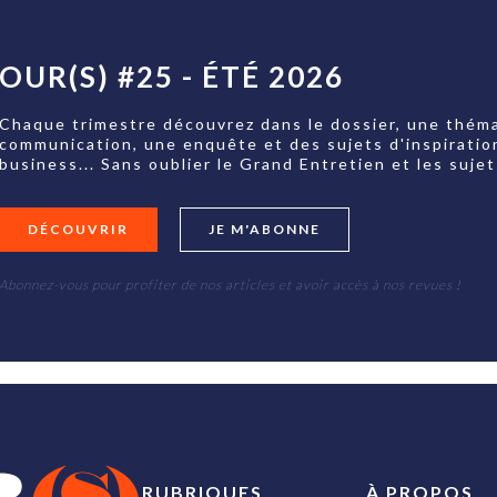
OUR(S) #25 - ÉTÉ 2026
Chaque trimestre découvrez dans le dossier, une théma
communication, une enquête et des sujets d'inspiratio
business... Sans oublier le Grand Entretien et les su
DÉCOUVRIR
JE M'ABONNE
Abonnez-vous pour profiter de nos articles et avoir accès à nos revues !
RUBRIQUES
À PROPOS