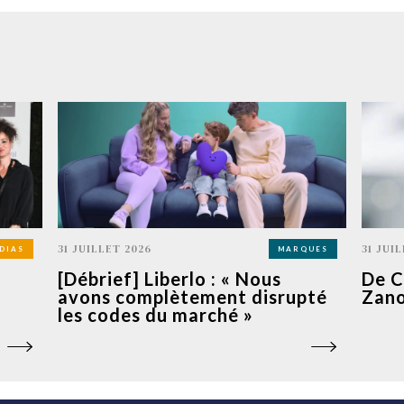
31 JUILLET 2026
31 JUI
DIAS
MARQUES
[Débrief] Liberlo : « Nous
De C
avons complètement disrupté
Zano
les codes du marché »