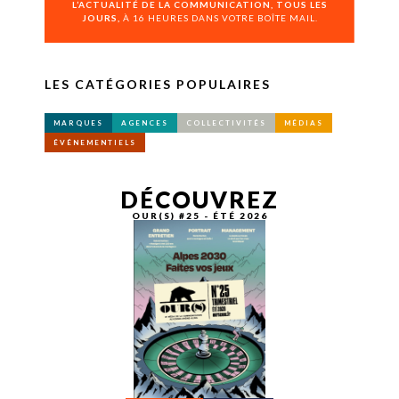
L’ACTUALITÉ DE LA COMMUNICATION, TOUS LES
JOURS,
À 16 HEURES DANS VOTRE BOÎTE MAIL.
LES CATÉGORIES POPULAIRES
MARQUES
AGENCES
COLLECTIVITÉS
MÉDIAS
ÉVÉNEMENTIELS
DÉCOUVREZ
OUR(S) #25 - ÉTÉ 2026