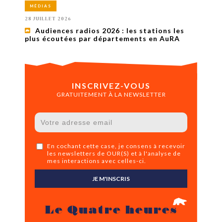
MÉDIAS
28 JUILLET 2026
Audiences radios 2026 : les stations les
plus écoutées par départements en AuRA
INSCRIVEZ-VOUS
GRATUITEMENT À LA NEWSLETTER
En cochant cette case, je consens à recevoir
les newsletters de OUR(S) et à l'analyse de
mes interactions avec celles-ci.
JE M'INSCRIS
Le Quatre heures