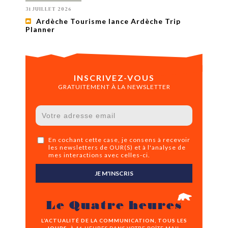
31 JUILLET 2026
Ardèche Tourisme lance Ardèche Trip
Planner
INSCRIVEZ-VOUS
GRATUITEMENT À LA NEWSLETTER
En cochant cette case, je consens à recevoir
les newsletters de OUR(S) et à l'analyse de
mes interactions avec celles-ci.
JE M'INSCRIS
Le Quatre heures
L’ACTUALITÉ DE LA COMMUNICATION, TOUS LES