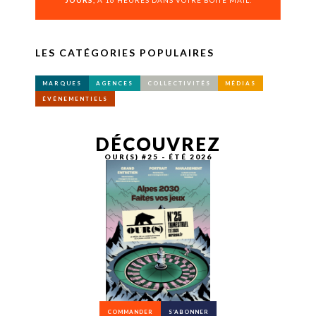
JOURS,
À 16 HEURES DANS VOTRE BOÎTE MAIL.
LES CATÉGORIES POPULAIRES
MARQUES
AGENCES
COLLECTIVITÉS
MÉDIAS
ÉVÉNEMENTIELS
DÉCOUVREZ
OUR(S) #25 - ÉTÉ 2026
COMMANDER
S’ABONNER