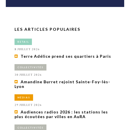
LES ARTICLES POPULAIRES
RETAIL
8 JUILLET 2026
Terre Adélice prend ses quartiers à Paris
COLLECTIVITÉS
30 JUILLET 2026
Amandine Burret rejoint Sainte-Foy-lès-
Lyon
MÉDIAS
29 JUILLET 2026
Audiences radios 2026 : les stations les
plus écoutées par villes en AuRA
COLLECTIVITÉS