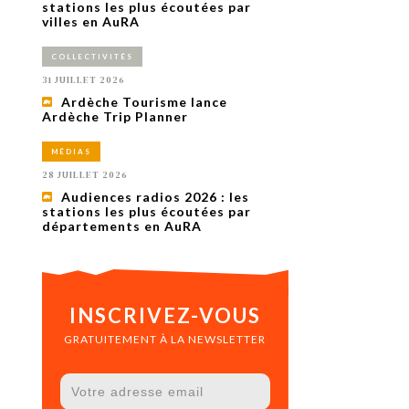
uxième
stations les plus écoutées par
utour de
villes en AuRA
 cinéma.
e
COLLECTIVITÉS
vient sur
ACHETER LE NUMÉRO
31 JUILLET 2026
M’ABONNER À OURSCOM PENDANT
Ardèche Tourisme lance
1 AN
Ardèche Trip Planner
MÉDIAS
28 JUILLET 2026
Audiences radios 2026 : les
stations les plus écoutées par
départements en AuRA
INSCRIVEZ-VOUS
GRATUITEMENT À LA NEWSLETTER