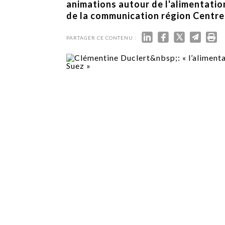
TECH
animations autour de l'alimentatio
SERVICES
de la communication région Centre.
OPINIONS
LA REVUE
PARTAGER CE CONTENU :
ARTICLE
PARTENAIRE