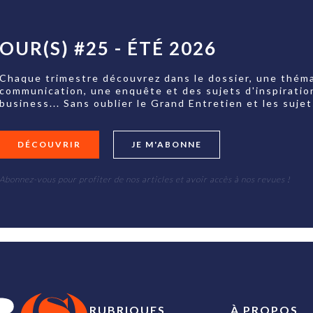
OUR(S) #25 - ÉTÉ 2026
Chaque trimestre découvrez dans le dossier, une théma
communication, une enquête et des sujets d'inspiratio
business... Sans oublier le Grand Entretien et les su
DÉCOUVRIR
JE M'ABONNE
Abonnez-vous pour profiter de nos articles et avoir accès à nos revues !
RUBRIQUES
À PROPOS