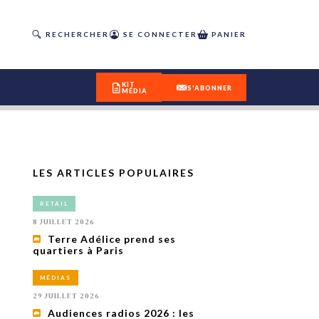
RECHERCHER
SE CONNECTER
PANIER
KIT
S'ABONNER
MÉDIA
LES ARTICLES POPULAIRES
DÉCOUVREZ
RETAIL
OUR(S) #25 - ÉTÉ 2026
8 JUILLET 2026
Terre Adélice prend ses
quartiers à Paris
IVITÉS
isme
MÉDIAS
 en
29 JUILLET 2026
toriété,
Audiences radios 2026 : les