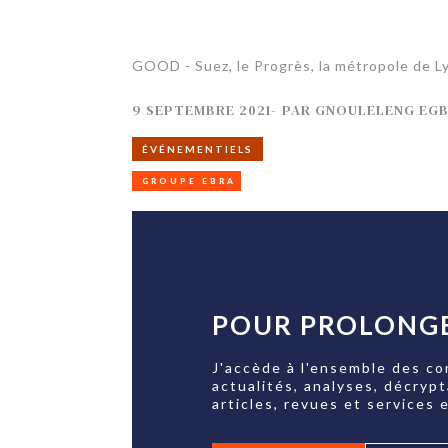
GOOD - Suez, le Progrès, la métropole de L
9 SEPTEMBRE 2021
-
PAR
GNOULELENG EG
ÉVÉNEMENTIELS
GROUPE EBRA
POUR PROLONGE
J'accède à l'ensemble des co
actualités, analyses, décryp
articles, revues et services e