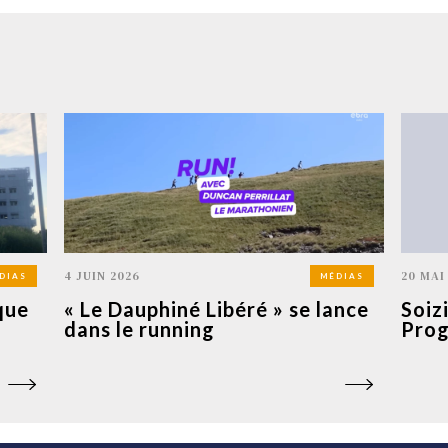
4 JUIN 2026
20 MAI
DIAS
MÉDIAS
que
« Le Dauphiné Libéré » se lance
Soiz
dans le running
Prog