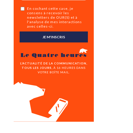
En cochant cette case, je
consens à recevoir les
newsletters de OUR(S) et à
l'analyse de mes interactions
avec celles-ci.
JE M'INSCRIS
Le Quatre heures
L’ACTUALITÉ DE LA COMMUNICATION,
TOUS LES JOURS,
À 16 HEURES DANS
VOTRE BOÎTE MAIL.