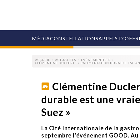
MÉDIA
CONSTELLATIONS
APPELS D'OFFR
ACCUEIL
ACTUALITÉS
ÉVÉNEMENTIELS
CLÉMENTINE DUCLERT : « L’ALIMENTATION DURABLE EST U
Clémentine Duclert
durable est une vrai
COLLECTIVITÉS
MARQUES
Suez »
AGENCES
RETAIL
MÉDIAS
La Cité Internationale de la gastr
MANAGEMENT
ÉVÉNEMENTIELS
septembre l’événement GOOD. Au 