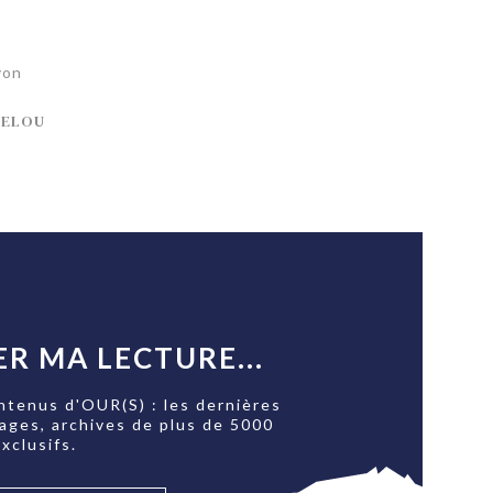
yon
BELOU
R MA LECTURE...
ntenus d'OUR(S) : les dernières
tages, archives de plus de 5000
xclusifs.