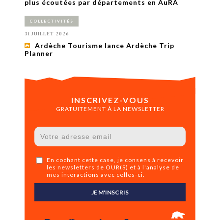
plus écoutées par départements en AuRA
COLLECTIVITÉS
31 JUILLET 2026
Ardèche Tourisme lance Ardèche Trip
Planner
INSCRIVEZ-VOUS
GRATUITEMENT À LA NEWSLETTER
En cochant cette case, je consens à recevoir
les newsletters de OUR(S) et à l'analyse de
mes interactions avec celles-ci.
JE M'INSCRIS