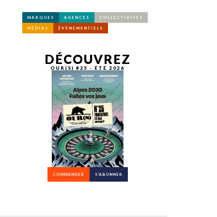
MARQUES
AGENCES
COLLECTIVITÉS
MÉDIAS
ÉVÉNEMENTIELS
DÉCOUVREZ
OUR(S) #25 - ÉTÉ 2026
COMMANDER
S’ABONNER