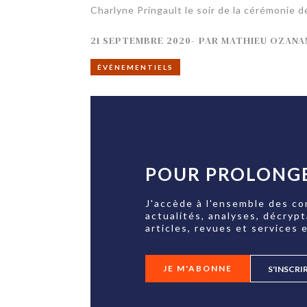
Charlyne Pringault le soir de la cérémonie 
21 SEPTEMBRE 2020
-
PAR
MATHIEU OZANA
ÉVÉNEMENTIELS
POUR PROLONGE
J'accède à l'ensemble des co
actualités, analyses, décryp
articles, revues et services e
JE M'ABONNE
S'INSCRI