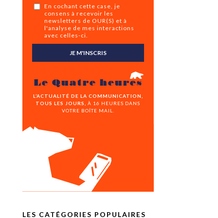
En cochant cette case, je
consens à recevoir les
newsletters de OUR(S) et à
l'analyse de mes interactions
avec celles-ci.
JE M'INSCRIS
Le Quatre heures
L’ACTUALITÉ DE LA COMMUNICATION,
TOUS LES JOURS,
À 16 HEURES DANS
VOTRE BOÎTE MAIL.
LES CATÉGORIES POPULAIRES