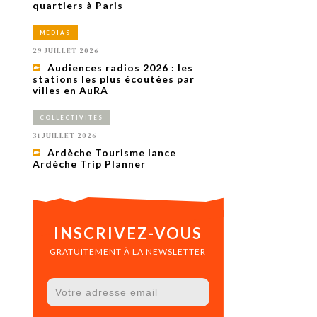
uxième
quartiers à Paris
utour de
 cinéma.
MÉDIAS
e
vient sur
29 JUILLET 2026
ACHETER LE NUMÉRO
Audiences radios 2026 : les
M’ABONNER À OURSCOM PENDANT
stations les plus écoutées par
1 AN
villes en AuRA
COLLECTIVITÉS
31 JUILLET 2026
Ardèche Tourisme lance
Ardèche Trip Planner
INSCRIVEZ-VOUS
GRATUITEMENT À LA NEWSLETTER