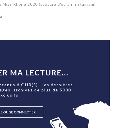
de Miss Rhône 2020 (capture d'écran Instagram)
M
R MA LECTURE...
ntenus d'OUR(S) : les dernières
tages, archives de plus de 5000
xclusifs.
RE OU SE CONNECTER