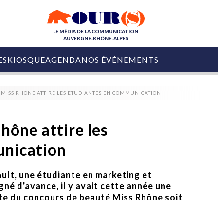
LE MÉDIA DE LA COMMUNICATION
AUVERGNE-RHÔNE-ALPES
ES
KIOSQUE
AGENDA
NOS ÉVÉNEMENTS
OURS DE LA COM
 MISS RHÔNE ATTIRE LES ÉTUDIANTES EN COMMUNICATION
COLLECTIVITÉS
OURS DE L'ÉVÉNEMENTIEL
PUBLIÉ LE
31 JUILLET 2026
De Courchevel à
hône attire les
Nice : Denis Zanon
OURS DU DIGITAL
est décédé
unication
LES RENDEZ-VOUS MÉDIA
COLLECTIVITÉS
PUBLIÉ LE
31 JUILLET 2026
INFLUENCE IA
Ardèche
ault, une étudiante en marketing et
29 JUILLET 2026
COLLECT
Tourisme lance
gné d'avance, il y avait cette année une
[Debrief] Loire Tour
Ardèche Trip
mise sur la déconnexion
ate du concours de beauté Miss Rhône soit
Planner
digital
Afin de pallier son déficit de no
COLLECTIVITÉS