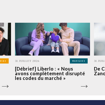
31 JUILLET 2026
31 JUI
DIAS
MARQUES
[Débrief] Liberlo : « Nous
De C
avons complètement disrupté
Zano
les codes du marché »