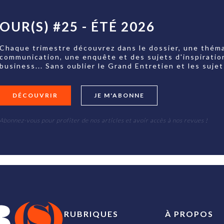
OUR(S) #25 - ÉTÉ 2026
Chaque trimestre découvrez dans le dossier, une théma
communication, une enquête et des sujets d'inspiratio
business... Sans oublier le Grand Entretien et les su
DÉCOUVRIR
JE M'ABONNE
Abonnez-vous pour profiter de nos articles et avoir accès à nos revues !
RUBRIQUES
À PROPOS