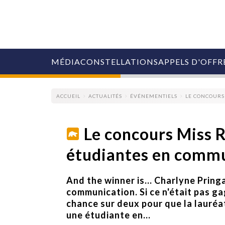
MÉDIA
CONSTELLATIONS
APPELS D'OFFR
ACCUEIL
ACTUALITÉS
ÉVÉNEMENTIELS
LE CONCOURS
Le concours Miss R
étudiantes en comm
COLLECTIVITÉS
MARQUES
AGENCES
And the winner is... Charlyne Pring
RETAIL
communication. Si ce n'était pas ga
MÉDIAS
chance sur deux pour que la lauré
MANAGEMENT
une étudiante en...
ÉVÉNEMENTIELS