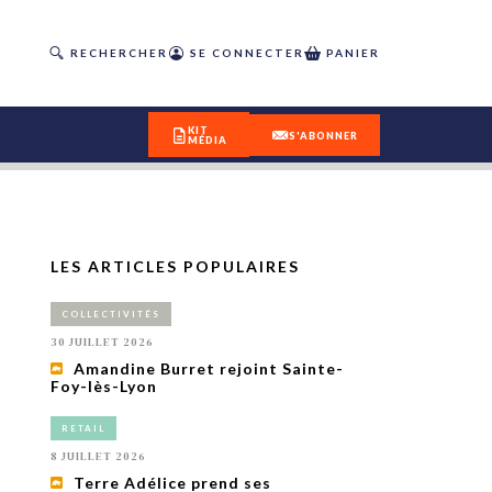
RECHERCHER
SE CONNECTER
PANIER
KIT
S'ABONNER
MÉDIA
LES ARTICLES POPULAIRES
DÉCOUVREZ
COLLECTIVITÉS
OUR(S) #25 - ÉTÉ 2026
30 JUILLET 2026
Amandine Burret rejoint Sainte-
Foy-lès-Lyon
IVITÉS
isme
RETAIL
 en
8 JUILLET 2026
toriété,
Terre Adélice prend ses