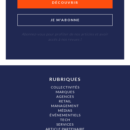
DÉCOUVRIR
JE M'ABONNE
Abonnez-vous pour profiter de nos articles et avoir
accès à nos revues !
RUBRIQUES
COLLECTIVITÉS
MARQUES
AGENCES
RETAIL
MANAGEMENT
MÉDIAS
ÉVÉNEMENTIELS
TECH
SERVICES
ARTICLE PARTENAIRE