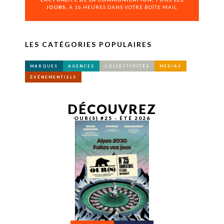
JOURS,
À 16 HEURES DANS VOTRE BOÎTE MAIL.
LES CATÉGORIES POPULAIRES
MARQUES
AGENCES
COLLECTIVITÉS
MÉDIAS
ÉVÉNEMENTIELS
DÉCOUVREZ
OUR(S) #25 - ÉTÉ 2026