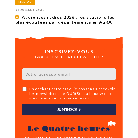
MÉDIAS
28 JUILLET 2026
Audiences radios 2026 : les stations les
plus écoutées par départements en AuRA
INSCRIVEZ-VOUS
GRATUITEMENT À LA NEWSLETTER
En cochant cette case, je consens à recevoir
les newsletters de OUR(S) et à l'analyse de
mes interactions avec celles-ci.
JE M'INSCRIS
Le Quatre heures
L’ACTUALITÉ DE LA COMMUNICATION, TOUS LES