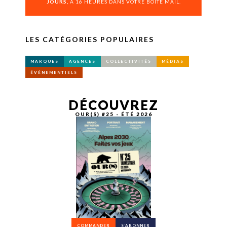
JOURS,
À 16 HEURES DANS VOTRE BOÎTE MAIL.
LES CATÉGORIES POPULAIRES
MARQUES
AGENCES
COLLECTIVITÉS
MÉDIAS
ÉVÉNEMENTIELS
DÉCOUVREZ
OUR(S) #25 - ÉTÉ 2026
COMMANDER
S’ABONNER