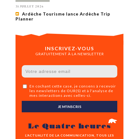
31 JUILLET 2026
Ardèche Tourisme lance Ardèche Trip
Planner
INSCRIVEZ-VOUS
GRATUITEMENT À LA NEWSLETTER
En cochant cette case, je consens à recevoir
les newsletters de OUR(S) et à l'analyse de
mes interactions avec celles-ci.
JE M'INSCRIS
Le Quatre heures
L’ACTUALITÉ DE LA COMMUNICATION, TOUS LES