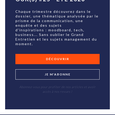
Chaque trimestre découvrez dans le
dossier, une thématique analysée par le
prisme de la communication, une
enquête et des sujets
d'inspirations : moodboard, tech,
business... Sans oublier le Grand
Entretien et les sujets management du
moment.
DÉCOUVRIR
JE M'ABONNE
Abonnez-vous pour profiter de nos articles et avoir
accès à nos revues !