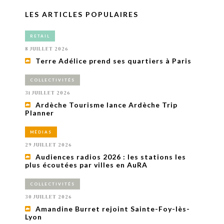
LES ARTICLES POPULAIRES
RETAIL
8 JUILLET 2026
Terre Adélice prend ses quartiers à Paris
COLLECTIVITÉS
31 JUILLET 2026
Ardèche Tourisme lance Ardèche Trip
Planner
MÉDIAS
29 JUILLET 2026
Audiences radios 2026 : les stations les
plus écoutées par villes en AuRA
COLLECTIVITÉS
30 JUILLET 2026
Amandine Burret rejoint Sainte-Foy-lès-
Lyon