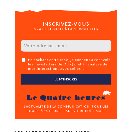
INSCRIVEZ-VOUS
GRATUITEMENT À LA NEWSLETTER
En cochant cette case, je consens à recevoir
les newsletters de OUR(S) et à l'analyse de
mes interactions avec celles-ci.
JE M'INSCRIS
Le Quatre heures
L’ACTUALITÉ DE LA COMMUNICATION, TOUS LES
JOURS,
À 16 HEURES DANS VOTRE BOÎTE MAIL.