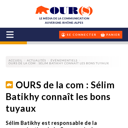
LE MÉDIA DE LA COMMUNICATION
AUVERGNE-RHÔNE-ALPES
SE CONNECTER
PANIER
ACCUEIL
ACTUALITÉS
ÉVÉNEMENTIELS
OURS DE LA COM : SÉLIM BATIKHY CONNAÎT LES BONS TUYAUX
OURS de la com : Sélim
Batikhy connaît les bons
tuyaux
Sélim Batikhy est responsable de la