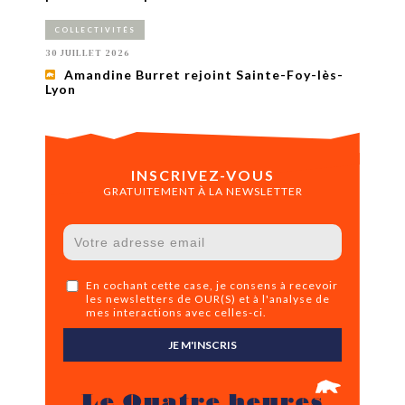
COLLECTIVITÉS
30 JUILLET 2026
Amandine Burret rejoint Sainte-Foy-lès-
Lyon
INSCRIVEZ-VOUS
GRATUITEMENT À LA NEWSLETTER
En cochant cette case, je consens à recevoir
les newsletters de OUR(S) et à l'analyse de
mes interactions avec celles-ci.
JE M'INSCRIS
Le Quatre heures