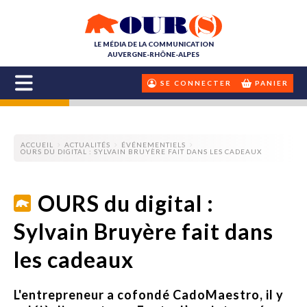
LE MÉDIA DE LA COMMUNICATION
AUVERGNE-RHÔNE-ALPES
SE CONNECTER
PANIER
ACCUEIL
ACTUALITÉS
ÉVÉNEMENTIELS
OURS DU DIGITAL : SYLVAIN BRUYÈRE FAIT DANS LES CADEAUX
OURS du digital :
Sylvain Bruyère fait dans
les cadeaux
L'entrepreneur a cofondé CadoMaestro, il y