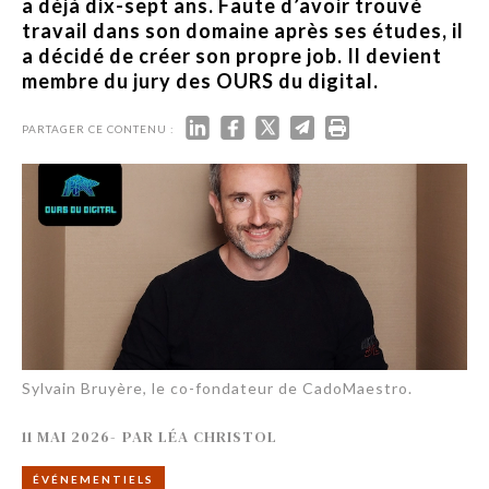
a déjà dix-sept ans. Faute d’avoir trouvé
travail dans son domaine après ses études, il
a décidé de créer son propre job. Il devient
membre du jury des OURS du digital.
PARTAGER CE CONTENU :
Sylvain Bruyère, le co-fondateur de CadoMaestro.
11 MAI 2026
-
PAR
LÉA CHRISTOL
ÉVÉNEMENTIELS