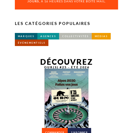
JOURS,
À 16 HEURES DANS VOTRE BOÎTE MAIL.
LES CATÉGORIES POPULAIRES
MARQUES
AGENCES
COLLECTIVITÉS
MÉDIAS
ÉVÉNEMENTIELS
DÉCOUVREZ
OUR(S) #25 - ÉTÉ 2026
COMMANDER
S’ABONNER