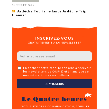
31 JUILLET 2026
Ardèche Tourisme lance Ardèche Trip
Planner
INSCRIVEZ-VOUS
GRATUITEMENT À LA NEWSLETTER
En cochant cette case, je consens à recevoir
les newsletters de OUR(S) et à l'analyse de
mes interactions avec celles-ci.
JE M'INSCRIS
Le Quatre heures
L’ACTUALITÉ DE LA COMMUNICATION, TOUS LES